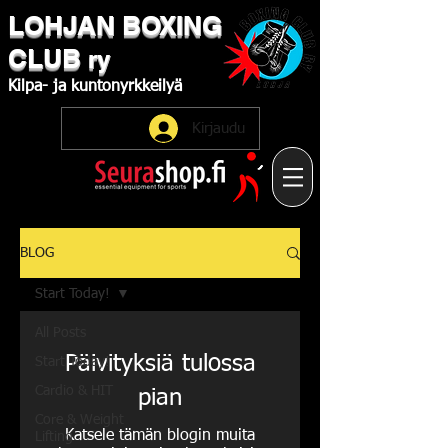
LOHJAN
​BOXING
CLUB
ry
Kilpa-
ja
kuntonyrkkeilyä
Kirjaudu
BLOG
Start Today!
All Posts
Päivityksiä tulossa
Start Today!
Cardio & HIT
pian
Core & Weight
Katsele tämän blogin muita
Lifting