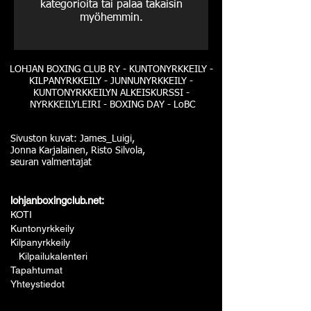
kategorioita tai palaa takaisin
myöhemmin.
LOHJAN BOXING CLUB RY - KUNTONYRKKEILY -
KILPANYRKKEILY - JUNNUNYRKKEILY -
KUNTONYRKKEILYN ALKEISKURSSI -
NYRKKEILYLEIRI - BOXING DAY - LoBC
Sivuston kuvat: James_Luigi,
Jonna Karjalainen, Risto Silvola,
seuran valmentajat
lohjanboxingclub.net:
KOTI
Kuntonyrkkeily
Kilpanyrkkeily
Kilpailukalenteri
Tapahtumat
Yhteystiedot