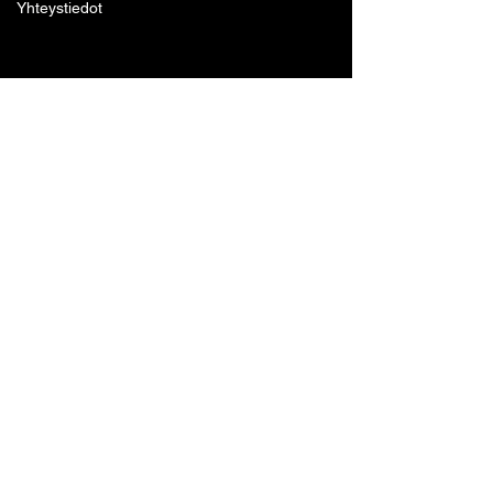
Yhteystiedot
Lohjan Boxing Club ry
Tennari