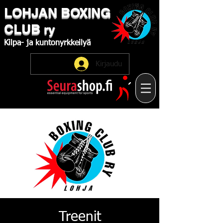
LOHJAN
​BOXING
CLUB
ry
Kilpa-
ja
kuntonyrkkeilyä
Kirjaudu
Treenit