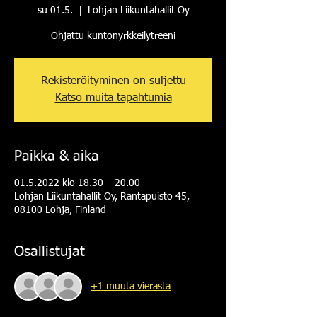
su 01.5.
  |  
Lohjan Liikuntahallit Oy
Ohjattu kuntonyrkkeilytreeni
Rekisteröityminen on suljettu
Katso muita tapahtumia
Paikka & aika
01.5.2022 klo 18.30 – 20.00
Lohjan Liikuntahallit Oy, Rantapuisto 45,
08100 Lohja, Finland
Osallistujat
+1 muuta vierasta