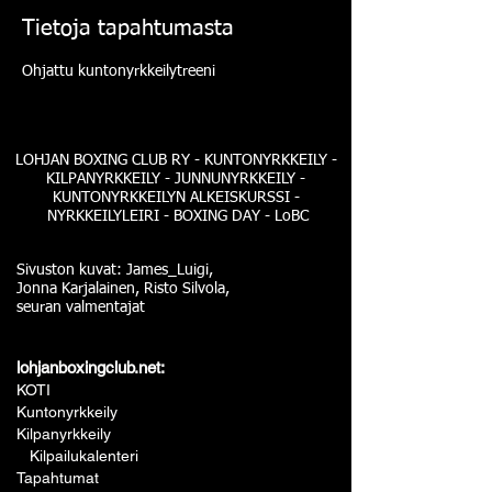
Tietoja tapahtumasta
Ohjattu kuntonyrkkeilytreeni
LOHJAN BOXING CLUB RY - KUNTONYRKKEILY -
KILPANYRKKEILY - JUNNUNYRKKEILY -
KUNTONYRKKEILYN ALKEISKURSSI -
NYRKKEILYLEIRI - BOXING DAY - LoBC
Sivuston kuvat: James_Luigi,
Jonna Karjalainen, Risto Silvola,
seuran valmentajat
lohjanboxingclub.net:
KOTI
Kuntonyrkkeily
Kilpanyrkkeily
Kilpailukalenteri
Tapahtumat