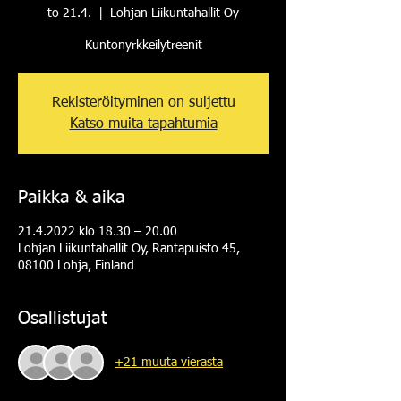
to 21.4.
  |  
Lohjan Liikuntahallit Oy
Kuntonyrkkeilytreenit
Rekisteröityminen on suljettu
Katso muita tapahtumia
Paikka & aika
21.4.2022 klo 18.30 – 20.00
Lohjan Liikuntahallit Oy, Rantapuisto 45,
08100 Lohja, Finland
Osallistujat
+21 muuta vierasta