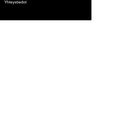
Yhteystiedot
Lohjan Boxing Club ry
Tennari