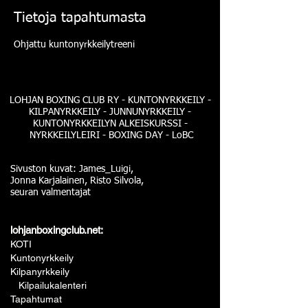
Tietoja tapahtumasta
Ohjattu kuntonyrkkeilytreeni
LOHJAN BOXING CLUB RY - KUNTONYRKKEILY -
KILPANYRKKEILY - JUNNUNYRKKEILY -
KUNTONYRKKEILYN ALKEISKURSSI -
NYRKKEILYLEIRI - BOXING DAY - LoBC
Sivuston kuvat: James_Luigi,
Jonna Karjalainen, Risto Silvola,
seuran valmentajat
lohjanboxingclub.net:
KOTI
Kuntonyrkkeily
Kilpanyrkkeily
Kilpailukalenteri
Tapahtumat