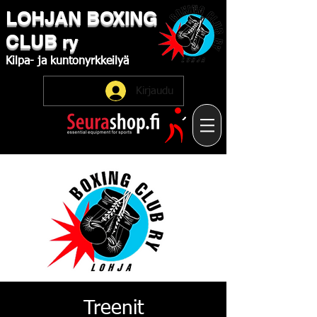
LOHJAN
​BOXING
CLUB
ry
Kilpa-
ja
kuntonyrkkeilyä
Kirjaudu
Treenit