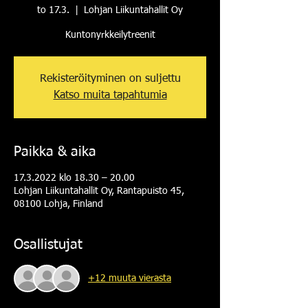
to 17.3.
  |  
Lohjan Liikuntahallit Oy
Kuntonyrkkeilytreenit
Rekisteröityminen on suljettu
Katso muita tapahtumia
Paikka & aika
17.3.2022 klo 18.30 – 20.00
Lohjan Liikuntahallit Oy, Rantapuisto 45,
08100 Lohja, Finland
Osallistujat
+12 muuta vierasta