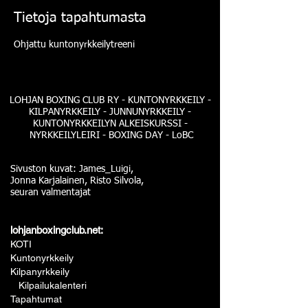
Tietoja tapahtumasta
Ohjattu kuntonyrkkeilytreeni
LOHJAN BOXING CLUB RY - KUNTONYRKKEILY -
KILPANYRKKEILY - JUNNUNYRKKEILY -
KUNTONYRKKEILYN ALKEISKURSSI -
NYRKKEILYLEIRI - BOXING DAY - LoBC
Sivuston kuvat: James_Luigi,
Jonna Karjalainen, Risto Silvola,
seuran valmentajat
lohjanboxingclub.net:
KOTI
Kuntonyrkkeily
Kilpanyrkkeily
Kilpailukalenteri
Tapahtumat