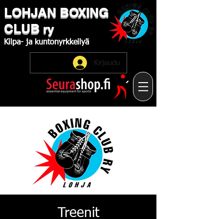
LOHJAN
​BOXING
CLUB
ry
Kilpa-
ja
kuntonyrkkeilyä
Kirjaudu
Treenit