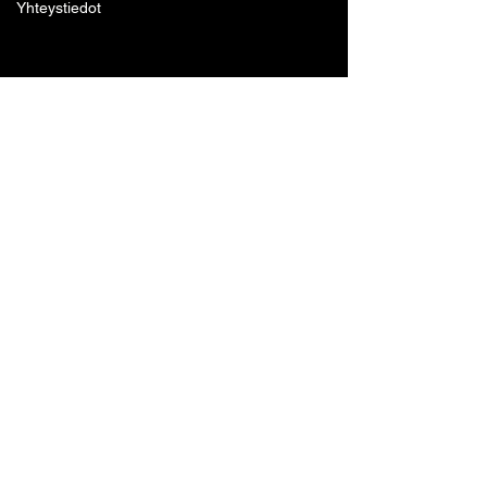
Yhteystiedot
Lohjan Boxing Club ry
Tennari