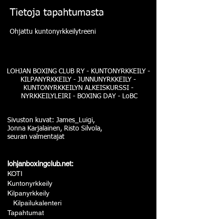
Tietoja tapahtumasta
Ohjattu kuntonyrkkeilytreeni
LOHJAN BOXING CLUB RY - KUNTONYRKKEILY -
KILPANYRKKEILY - JUNNUNYRKKEILY -
KUNTONYRKKEILYN ALKEISKURSSI -
NYRKKEILYLEIRI - BOXING DAY - LoBC
Sivuston kuvat: James_Luigi,
Jonna Karjalainen, Risto Silvola,
seuran valmentajat
lohjanboxingclub.net:
KOTI
Kuntonyrkkeily
Kilpanyrkkeily
Kilpailukalenteri
Tapahtumat