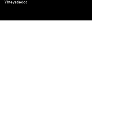
Yhteystiedot
Lohjan Boxing Club ry
Tennari