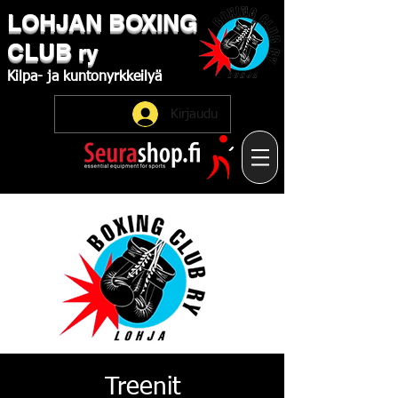
LOHJAN
​BOXING
CLUB
ry
Kilpa-
ja
kuntonyrkkeilyä
Kirjaudu
Treenit