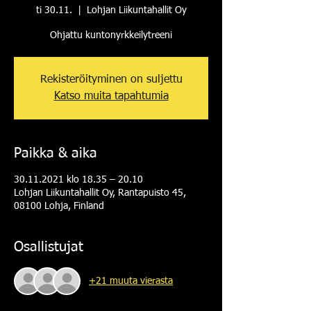
ti 30.11.
  |  
Lohjan Liikuntahallit Oy
Ohjattu kuntonyrkkeilytreeni
Rekisteröityminen on suljettu
Katso muita tapahtumia
Paikka & aika
30.11.2021 klo 18.35 – 20.10
Lohjan Liikuntahallit Oy, Rantapuisto 45,
08100 Lohja, Finland
Osallistujat
+21 muuta vierasta