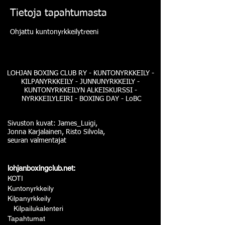
Tietoja tapahtumasta
Ohjattu kuntonyrkkeilytreeni
LOHJAN BOXING CLUB RY - KUNTONYRKKEILY -
KILPANYRKKEILY - JUNNUNYRKKEILY -
KUNTONYRKKEILYN ALKEISKURSSI -
NYRKKEILYLEIRI - BOXING DAY - LoBC
Sivuston kuvat: James_Luigi,
Jonna Karjalainen, Risto Silvola,
seuran valmentajat
lohjanboxingclub.net:
KOTI
Kuntonyrkkeily
Kilpanyrkkeily
Kilpailukalenteri
Tapahtumat