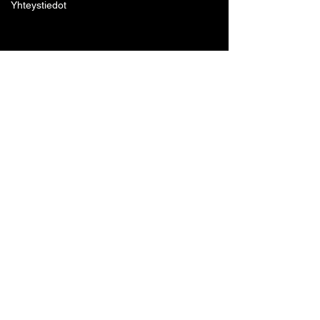
Yhteystiedot
Lohjan Boxing Club ry
Tennari