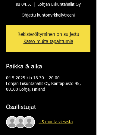
su 04.5.
  |  
Lohjan Liikuntahallit Oy
Ohjattu kuntonyrkkeilytreeni
Rekisteröityminen on suljettu
Katso muita tapahtumia
Paikka & aika
04.5.2025 klo 18.30 – 20.00
Lohjan Liikuntahallit Oy, Rantapuisto 45,
08100 Lohja, Finland
Osallistujat
+5 muuta vierasta