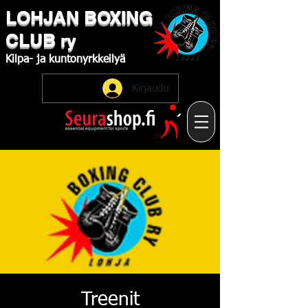
LOHJAN
​BOXING
CLUB
ry
Kilpa-
ja
kuntonyrkkeilyä
Kirjaudu
Treenit