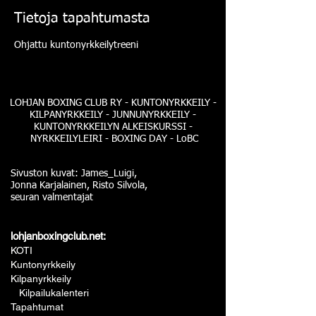
Tietoja tapahtumasta
Ohjattu kuntonyrkkeilytreeni
LOHJAN BOXING CLUB RY - KUNTONYRKKEILY -
KILPANYRKKEILY - JUNNUNYRKKEILY -
KUNTONYRKKEILYN ALKEISKURSSI -
NYRKKEILYLEIRI - BOXING DAY - LoBC
Sivuston kuvat: James_Luigi,
Jonna Karjalainen, Risto Silvola,
seuran valmentajat
lohjanboxingclub.net:
KOTI
Kuntonyrkkeily
Kilpanyrkkeily
Kilpailukalenteri
Tapahtumat