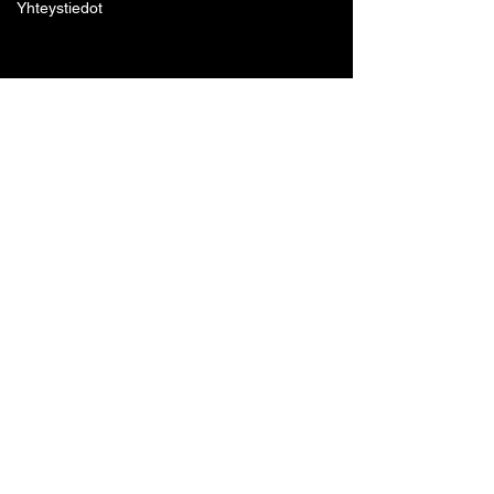
Yhteystiedot
Lohjan Boxing Club ry
Tennari