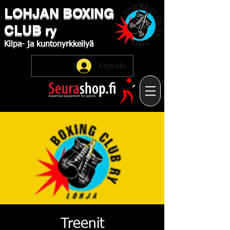
LOHJAN
​BOXING
CLUB
ry
Kilpa-
ja
kuntonyrkkeilyä
Kirjaudu
Treenit