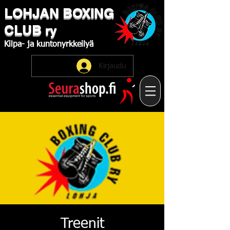
LOHJAN
​BOXING
CLUB
ry
Kilpa-
ja
kuntonyrkkeilyä
Kirjaudu
Treenit