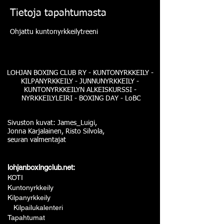
Tietoja tapahtumasta
Ohjattu kuntonyrkkeilytreeni
LOHJAN BOXING CLUB RY - KUNTONYRKKEILY -
KILPANYRKKEILY - JUNNUNYRKKEILY -
KUNTONYRKKEILYN ALKEISKURSSI -
NYRKKEILYLEIRI - BOXING DAY - LoBC
Sivuston kuvat: James_Luigi,
Jonna Karjalainen, Risto Silvola,
seuran valmentajat
lohjanboxingclub.net:
KOTI
Kuntonyrkkeily
Kilpanyrkkeily
Kilpailukalenteri
Tapahtumat