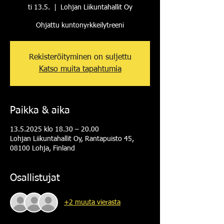
ti 13.5.
  |  
Lohjan Liikuntahallit Oy
Ohjattu kuntonyrkkeilytreeni
Rekisteröityminen on suljettu
Katso muita tapahtumia
Paikka & aika
13.5.2025 klo 18.30 – 20.00
Lohjan Liikuntahallit Oy, Rantapuisto 45,
08100 Lohja, Finland
Osallistujat
+2 muuta vierasta