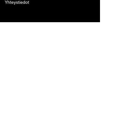
Yhteystiedot
Lohjan Boxing Club ry
Tennari