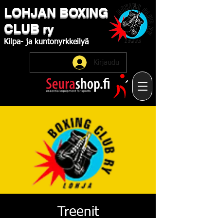
LOHJAN
​BOXING
CLUB
ry
Kilpa-
ja
kuntonyrkkeilyä
Kirjaudu
Treenit