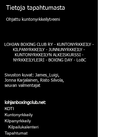
Tietoja tapahtumasta
Ohjattu kuntonyrkkeilytreeni
LOHJAN BOXING CLUB RY - KUNTONYRKKEILY -
KILPANYRKKEILY - JUNNUNYRKKEILY -
KUNTONYRKKEILYN ALKEISKURSSI -
NYRKKEILYLEIRI - BOXING DAY - LoBC
Sivuston kuvat: James_Luigi,
Jonna Karjalainen, Risto Silvola,
seuran valmentajat
lohjanboxingclub.net:
KOTI
Kuntonyrkkeily
Kilpanyrkkeily
Kilpailukalenteri
Tapahtumat