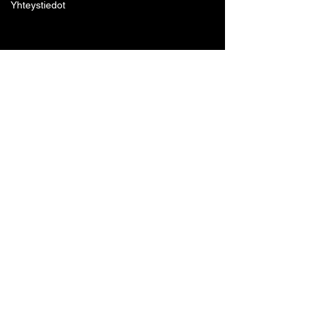
Yhteystiedot
Lohjan Boxing Club ry
Tennari