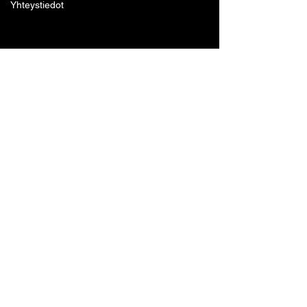
Yhteystiedot
Lohjan Boxing Club ry
Tennari