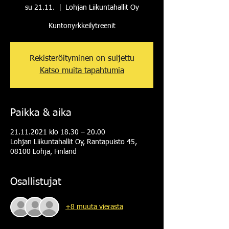
su 21.11.
  |  
Lohjan Liikuntahallit Oy
Kuntonyrkkeilytreenit
Rekisteröityminen on suljettu
Katso muita tapahtumia
Paikka & aika
21.11.2021 klo 18.30 – 20.00
Lohjan Liikuntahallit Oy, Rantapuisto 45,
08100 Lohja, Finland
Osallistujat
+8 muuta vierasta