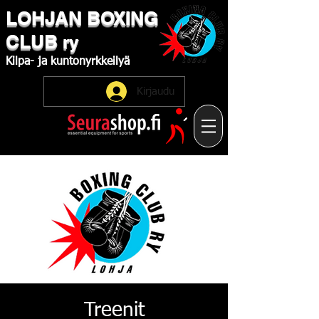
LOHJAN
​BOXING
CLUB
ry
Kilpa-
ja
kuntonyrkkeilyä
Kirjaudu
Treenit