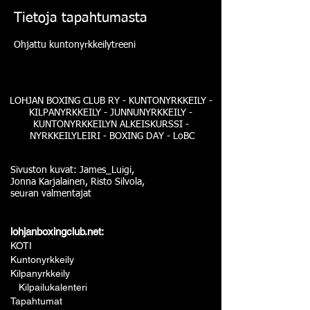
Tietoja tapahtumasta
Ohjattu kuntonyrkkeilytreeni
LOHJAN BOXING CLUB RY - KUNTONYRKKEILY -
KILPANYRKKEILY - JUNNUNYRKKEILY -
KUNTONYRKKEILYN ALKEISKURSSI -
NYRKKEILYLEIRI - BOXING DAY - LoBC
Sivuston kuvat: James_Luigi,
Jonna Karjalainen, Risto Silvola,
seuran valmentajat
lohjanboxingclub.net:
KOTI
Kuntonyrkkeily
Kilpanyrkkeily
Kilpailukalenteri
Tapahtumat