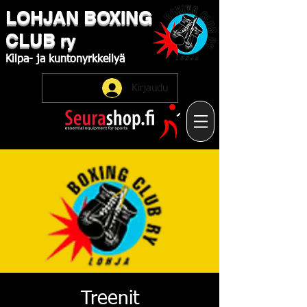
LOHJAN
​BOXING
CLUB
ry
Kilpa-
ja
kuntonyrkkeilyä
Kirjaudu
Treenit