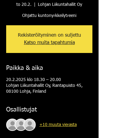
to 20.2.
  |  
Lohjan Liikuntahallit Oy
Ohjattu kuntonyrkkeilytreeni
Rekisteröityminen on suljettu
Katso muita tapahtumia
Paikka & aika
20.2.2025 klo 18.30 – 20.00
Lohjan Liikuntahallit Oy, Rantapuisto 45,
08100 Lohja, Finland
Osallistujat
+10 muuta vierasta