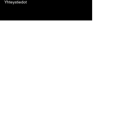
Yhteystiedot
Lohjan Boxing Club ry
Tennari