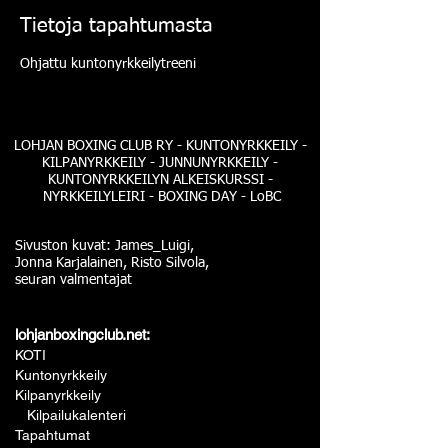
Tietoja tapahtumasta
Ohjattu kuntonyrkkeilytreeni
LOHJAN BOXING CLUB RY - KUNTONYRKKEILY -
KILPANYRKKEILY - JUNNUNYRKKEILY -
KUNTONYRKKEILYN ALKEISKURSSI -
NYRKKEILYLEIRI - BOXING DAY - LoBC
Sivuston kuvat: James_Luigi,
Jonna Karjalainen, Risto Silvola,
seuran valmentajat
lohjanboxingclub.net:
KOTI
Kuntonyrkkeily
Kilpanyrkkeily
Kilpailukalenteri
Tapahtumat