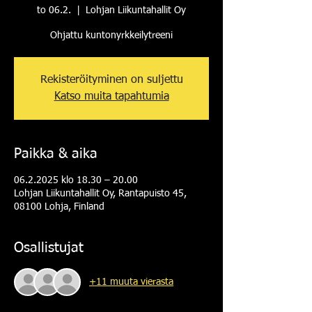
to 06.2.
  |  
Lohjan Liikuntahallit Oy
Ohjattu kuntonyrkkeilytreeni
Rekisteröityminen on suljettu
Katso muita tapahtumia
Paikka & aika
06.2.2025 klo 18.30 – 20.00
Lohjan Liikuntahallit Oy, Rantapuisto 45,
08100 Lohja, Finland
Osallistujat
+11 muuta vierasta