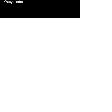
Yhteystiedot
Lohjan Boxing Club ry
Tennari