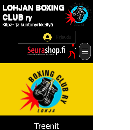
LOHJAN
​BOXING
CLUB
ry
Kilpa-
ja
kuntonyrkkeilyä
Kirjaudu
Treenit