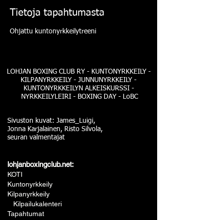
Tietoja tapahtumasta
Ohjattu kuntonyrkkeilytreeni
LOHJAN BOXING CLUB RY - KUNTONYRKKEILY -
KILPANYRKKEILY - JUNNUNYRKKEILY -
KUNTONYRKKEILYN ALKEISKURSSI -
NYRKKEILYLEIRI - BOXING DAY - LoBC
Sivuston kuvat: James_Luigi,
Jonna Karjalainen, Risto Silvola,
seuran valmentajat
lohjanboxingclub.net:
KOTI
Kuntonyrkkeily
Kilpanyrkkeily
Kilpailukalenteri
Tapahtumat