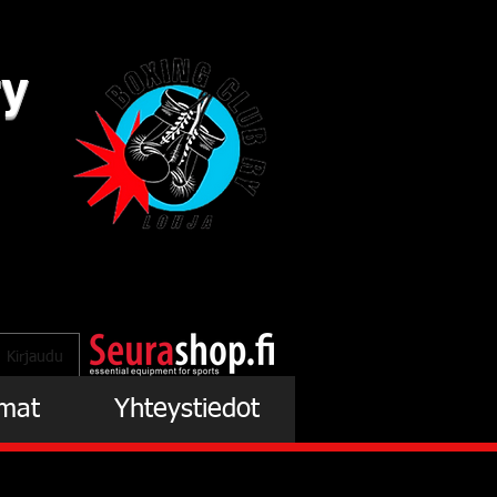
ry
Kirjaudu
mat
Yhteystiedot