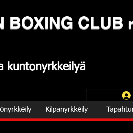
N
​BOXING CLUB
ja
kuntonyrkkeilyä
onyrkkeily
Kilpanyrkkeily
Tapahtu