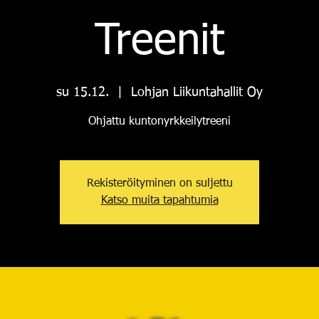
Treenit
su 15.12.
  |  
Lohjan Liikuntahallit Oy
Ohjattu kuntonyrkkeilytreeni
Rekisteröityminen on suljettu
Katso muita tapahtumia