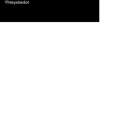
Yhteystiedot
Lohjan Boxing Club ry
Tennari