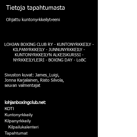
Tietoja tapahtumasta
Ohjattu kuntonyrkkeilytreeni
LOHJAN BOXING CLUB RY - KUNTONYRKKEILY -
KILPANYRKKEILY - JUNNUNYRKKEILY -
KUNTONYRKKEILYN ALKEISKURSSI -
NYRKKEILYLEIRI - BOXING DAY - LoBC
Sivuston kuvat: James_Luigi,
Jonna Karjalainen, Risto Silvola,
seuran valmentajat
lohjanboxingclub.net:
KOTI
Kuntonyrkkeily
Kilpanyrkkeily
Kilpailukalenteri
Tapahtumat