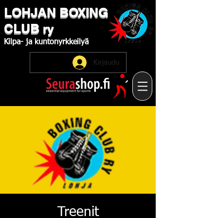
LOHJAN
​BOXING
CLUB
ry
Kilpa-
ja
kuntonyrkkeilyä
Kirjaudu
Treenit