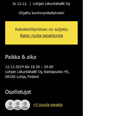
to 12.12.
  |  
Lohjan Liikuntahallit Oy
Ohjattu kuntonyrkkeilytreeni
Rekisteröityminen on suljettu
Katso muita tapahtumia
Paikka & aika
12.12.2024 klo 18.30 – 20.00
Lohjan Liikuntahallit Oy, Rantapuisto 45,
08100 Lohja, Finland
Osallistujat
+5 muuta vierasta