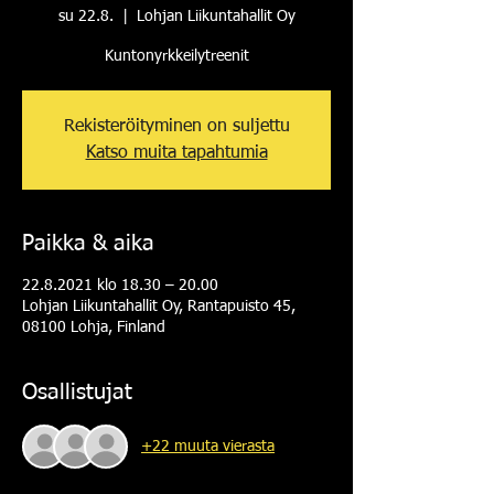
su 22.8.
  |  
Lohjan Liikuntahallit Oy
Kuntonyrkkeilytreenit
Rekisteröityminen on suljettu
Katso muita tapahtumia
Paikka & aika
22.8.2021 klo 18.30 – 20.00
Lohjan Liikuntahallit Oy, Rantapuisto 45,
08100 Lohja, Finland
Osallistujat
+22 muuta vierasta