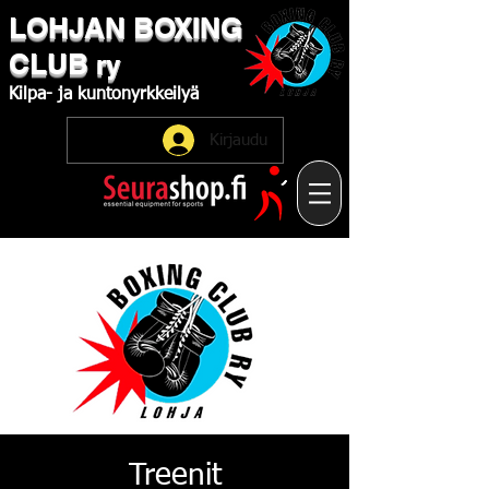
LOHJAN
​BOXING
CLUB
ry
Kilpa-
ja
kuntonyrkkeilyä
Kirjaudu
Treenit