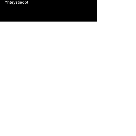
Yhteystiedot
Lohjan Boxing Club ry
Tennari