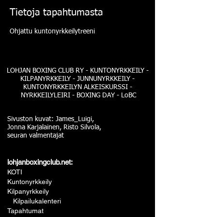
Tietoja tapahtumasta
Ohjattu kuntonyrkkeilytreeni
LOHJAN BOXING CLUB RY - KUNTONYRKKEILY -
KILPANYRKKEILY - JUNNUNYRKKEILY -
KUNTONYRKKEILYN ALKEISKURSSI -
NYRKKEILYLEIRI - BOXING DAY - LoBC
Sivuston kuvat: James_Luigi,
Jonna Karjalainen, Risto Silvola,
seuran valmentajat
lohjanboxingclub.net:
KOTI
Kuntonyrkkeily
Kilpanyrkkeily
Kilpailukalenteri
Tapahtumat