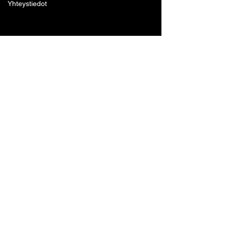
Yhteystiedot
Lohjan Boxing Club ry
Tennari