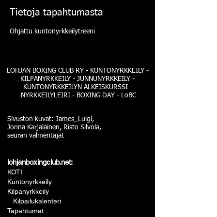
Tietoja tapahtumasta
Ohjattu kuntonyrkkeilytreeni
LOHJAN BOXING CLUB RY - KUNTONYRKKEILY -
KILPANYRKKEILY - JUNNUNYRKKEILY -
KUNTONYRKKEILYN ALKEISKURSSI -
NYRKKEILYLEIRI - BOXING DAY - LoBC
Sivuston kuvat: James_Luigi,
Jonna Karjalainen, Risto Silvola,
seuran valmentajat
lohjanboxingclub.net:
KOTI
Kuntonyrkkeily
Kilpanyrkkeily
Kilpailukalenteri
Tapahtumat