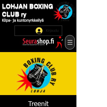
LOHJAN
​BOXING
CLUB
ry
Kilpa-
ja
kuntonyrkkeilyä
Kirjaudu
Treenit