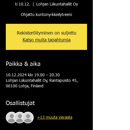
ti 10.12.
  |  
Lohjan Liikuntahallit Oy
Ohjattu kuntonyrkkeilytreeni
Rekisteröityminen on suljettu
Katso muita tapahtumia
Paikka & aika
10.12.2024 klo 19.00 – 20.30
Lohjan Liikuntahallit Oy, Rantapuisto 45,
08100 Lohja, Finland
Osallistujat
+13 muuta vierasta