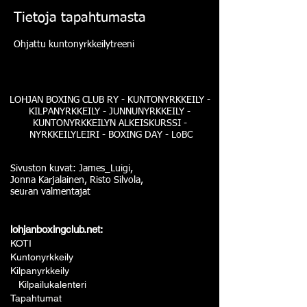
Tietoja tapahtumasta
Ohjattu kuntonyrkkeilytreeni
LOHJAN BOXING CLUB RY - KUNTONYRKKEILY -
KILPANYRKKEILY - JUNNUNYRKKEILY -
KUNTONYRKKEILYN ALKEISKURSSI -
NYRKKEILYLEIRI - BOXING DAY - LoBC
Sivuston kuvat: James_Luigi,
Jonna Karjalainen, Risto Silvola,
seuran valmentajat
lohjanboxingclub.net:
KOTI
Kuntonyrkkeily
Kilpanyrkkeily
Kilpailukalenteri
Tapahtumat