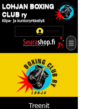
LOHJAN
​BOXING
CLUB
ry
Kilpa-
ja
kuntonyrkkeilyä
Kirjaudu
Treenit