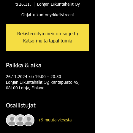
ti 26.11.
  |  
Lohjan Liikuntahallit Oy
Ohjattu kuntonyrkkeilytreeni
Rekisteröityminen on suljettu
Katso muita tapahtumia
Paikka & aika
26.11.2024 klo 19.00 – 20.30
Lohjan Liikuntahallit Oy, Rantapuisto 45,
08100 Lohja, Finland
Osallistujat
+9 muuta vierasta