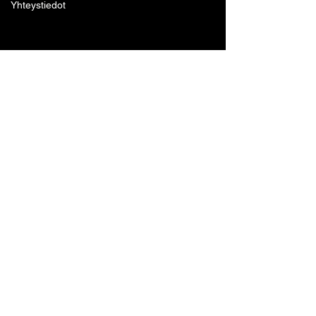
Yhteystiedot
Lohjan Boxing Club ry
Tennari