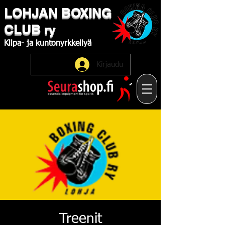
LOHJAN
​BOXING
CLUB
ry
Kilpa-
ja
kuntonyrkkeilyä
Kirjaudu
Treenit