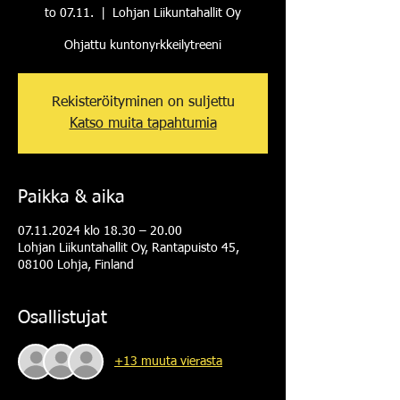
to 07.11.
  |  
Lohjan Liikuntahallit Oy
Ohjattu kuntonyrkkeilytreeni
Rekisteröityminen on suljettu
Katso muita tapahtumia
Paikka & aika
07.11.2024 klo 18.30 – 20.00
Lohjan Liikuntahallit Oy, Rantapuisto 45,
08100 Lohja, Finland
Osallistujat
+13 muuta vierasta