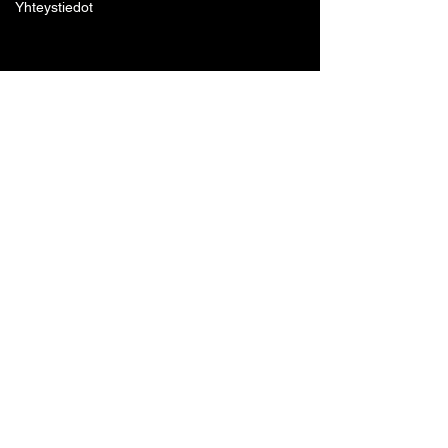
Yhteystiedot
Lohjan Boxing Club ry
Tennari