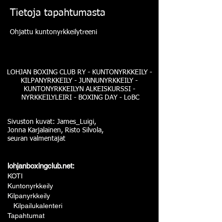
Tietoja tapahtumasta
Ohjattu kuntonyrkkeilytreeni
LOHJAN BOXING CLUB RY - KUNTONYRKKEILY -
KILPANYRKKEILY - JUNNUNYRKKEILY -
KUNTONYRKKEILYN ALKEISKURSSI -
NYRKKEILYLEIRI - BOXING DAY - LoBC
Sivuston kuvat: James_Luigi,
Jonna Karjalainen, Risto Silvola,
seuran valmentajat
lohjanboxingclub.net:
KOTI
Kuntonyrkkeily
Kilpanyrkkeily
Kilpailukalenteri
Tapahtumat