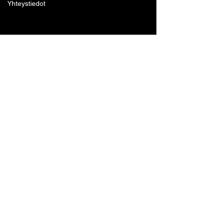
Yhteystiedot
Lohjan Boxing Club ry
Tennari