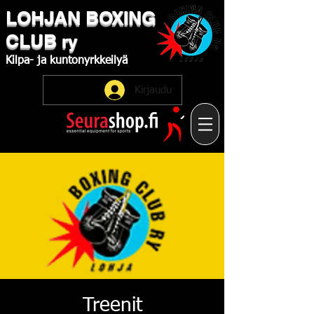
LOHJAN
​BOXING
CLUB
ry
Kilpa-
ja
kuntonyrkkeilyä
Kirjaudu
Treenit