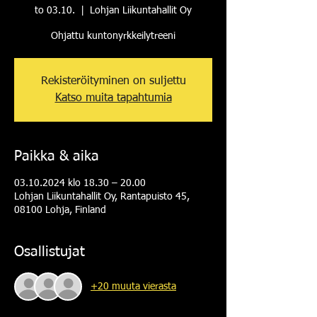
to 03.10.
  |  
Lohjan Liikuntahallit Oy
Ohjattu kuntonyrkkeilytreeni
Rekisteröityminen on suljettu
Katso muita tapahtumia
Paikka & aika
03.10.2024 klo 18.30 – 20.00
Lohjan Liikuntahallit Oy, Rantapuisto 45,
08100 Lohja, Finland
Osallistujat
+20 muuta vierasta