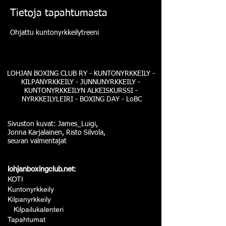
Tietoja tapahtumasta
Ohjattu kuntonyrkkeilytreeni
LOHJAN BOXING CLUB RY - KUNTONYRKKEILY -
KILPANYRKKEILY - JUNNUNYRKKEILY -
KUNTONYRKKEILYN ALKEISKURSSI -
NYRKKEILYLEIRI - BOXING DAY - LoBC
Sivuston kuvat: James_Luigi,
Jonna Karjalainen, Risto Silvola,
seuran valmentajat
lohjanboxingclub.net:
KOTI
Kuntonyrkkeily
Kilpanyrkkeily
Kilpailukalenteri
Tapahtumat