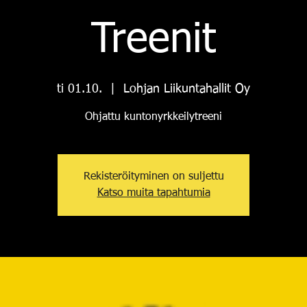
Treenit
ti 01.10.
  |  
Lohjan Liikuntahallit Oy
Ohjattu kuntonyrkkeilytreeni
Rekisteröityminen on suljettu
Katso muita tapahtumia