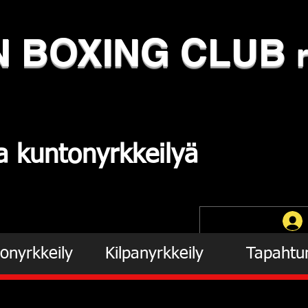
N
​BOXING CLUB
ja
kuntonyrkkeilyä
onyrkkeily
Kilpanyrkkeily
Tapahtu