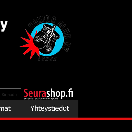
ry
Kirjaudu
mat
Yhteystiedot