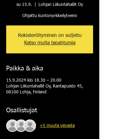
su 15.9.
  |  
Lohjan Liikuntahallit Oy
Ohjattu kuntonyrkkeilytreeni
Rekisteröityminen on suljettu
Katso muita tapahtumia
Paikka & aika
15.9.2024 klo 18.30 – 20.00
Lohjan Liikuntahallit Oy, Rantapuisto 45,
08100 Lohja, Finland
Osallistujat
+5 muuta vierasta