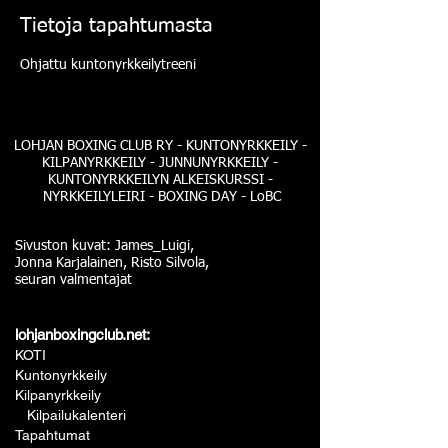
Tietoja tapahtumasta
Ohjattu kuntonyrkkeilytreeni
LOHJAN BOXING CLUB RY - KUNTONYRKKEILY -
KILPANYRKKEILY - JUNNUNYRKKEILY -
KUNTONYRKKEILYN ALKEISKURSSI -
NYRKKEILYLEIRI - BOXING DAY - LoBC
Sivuston kuvat: James_Luigi,
Jonna Karjalainen, Risto Silvola,
seuran valmentajat
lohjanboxingclub.net:
KOTI
Kuntonyrkkeily
Kilpanyrkkeily
Kilpailukalenteri
Tapahtumat