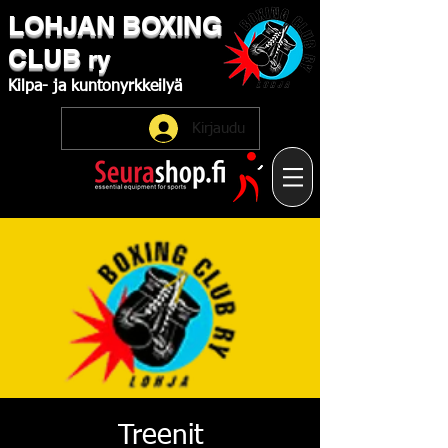
LOHJAN
​BOXING
CLUB
ry
Kilpa-
ja
kuntonyrkkeilyä
Kirjaudu
Treenit