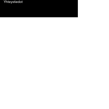
Yhteystiedot
Lohjan Boxing Club ry
Tennari