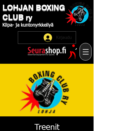
LOHJAN
​BOXING
CLUB
ry
Kilpa-
ja
kuntonyrkkeilyä
Kirjaudu
Treenit