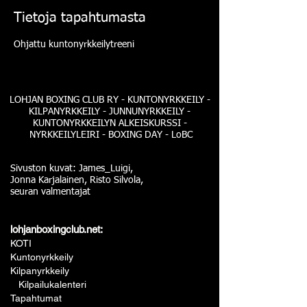
Tietoja tapahtumasta
Ohjattu kuntonyrkkeilytreeni
LOHJAN BOXING CLUB RY - KUNTONYRKKEILY -
KILPANYRKKEILY - JUNNUNYRKKEILY -
KUNTONYRKKEILYN ALKEISKURSSI -
NYRKKEILYLEIRI - BOXING DAY - LoBC
Sivuston kuvat: James_Luigi,
Jonna Karjalainen, Risto Silvola,
seuran valmentajat
lohjanboxingclub.net:
KOTI
Kuntonyrkkeily
Kilpanyrkkeily
Kilpailukalenteri
Tapahtumat