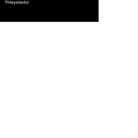
Yhteystiedot
Lohjan Boxing Club ry
Tennari