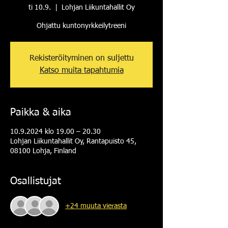
ti 10.9.
  |  
Lohjan Liikuntahallit Oy
Ohjattu kuntonyrkkeilytreeni
Rekisteröityminen on suljettu
Katso muita tapahtumia
Paikka & aika
10.9.2024 klo 19.00 – 20.30
Lohjan Liikuntahallit Oy, Rantapuisto 45,
08100 Lohja, Finland
Osallistujat
+24 muuta vierasta