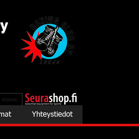
ry
Kirjaudu
mat
Yhteystiedot