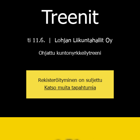
Treenit
ti 11.6.
  |  
Lohjan Liikuntahallit Oy
Ohjattu kuntonyrkkeilytreeni
Rekisteröityminen on suljettu
Katso muita tapahtumia