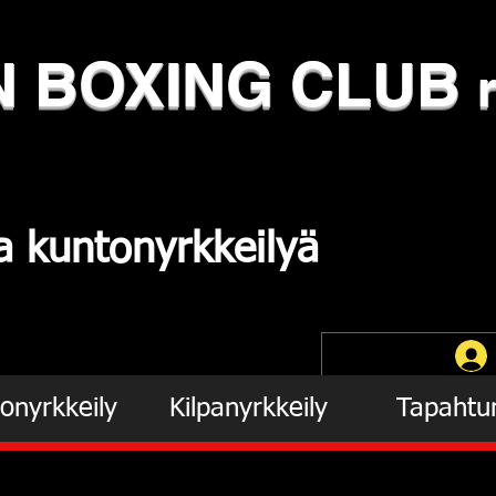
N
​BOXING CLUB
ja
kuntonyrkkeilyä
onyrkkeily
Kilpanyrkkeily
Tapahtu