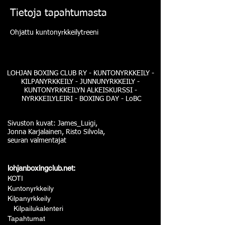
Tietoja tapahtumasta
Ohjattu kuntonyrkkeilytreeni
LOHJAN BOXING CLUB RY - KUNTONYRKKEILY -
KILPANYRKKEILY - JUNNUNYRKKEILY -
KUNTONYRKKEILYN ALKEISKURSSI -
NYRKKEILYLEIRI - BOXING DAY - LoBC
Sivuston kuvat: James_Luigi,
Jonna Karjalainen, Risto Silvola,
seuran valmentajat
lohjanboxingclub.net:
KOTI
Kuntonyrkkeily
Kilpanyrkkeily
Kilpailukalenteri
Tapahtumat