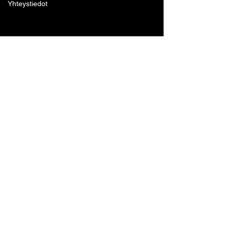
Yhteystiedot
Lohjan Boxing Club ry
Tennari