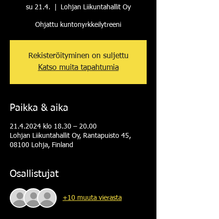
su 21.4.
  |  
Lohjan Liikuntahallit Oy
Ohjattu kuntonyrkkeilytreeni
Rekisteröityminen on suljettu
Katso muita tapahtumia
Paikka & aika
21.4.2024 klo 18.30 – 20.00
Lohjan Liikuntahallit Oy, Rantapuisto 45,
08100 Lohja, Finland
Osallistujat
+10 muuta vierasta