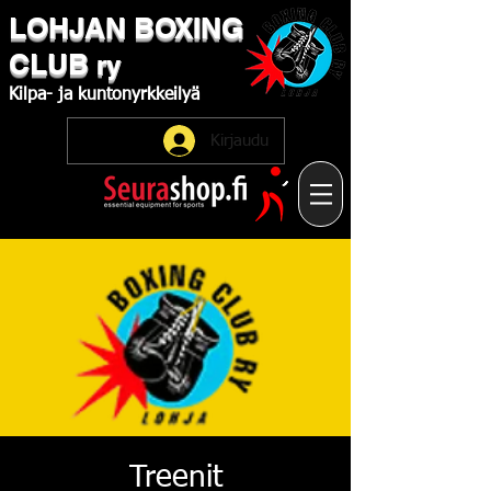
LOHJAN
​BOXING
CLUB
ry
Kilpa-
ja
kuntonyrkkeilyä
Kirjaudu
Treenit