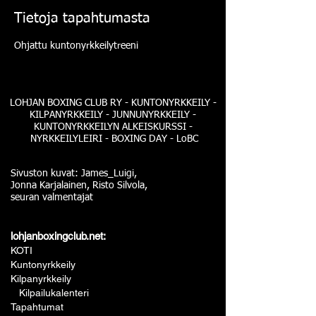
Tietoja tapahtumasta
Ohjattu kuntonyrkkeilytreeni
LOHJAN BOXING CLUB RY - KUNTONYRKKEILY -
KILPANYRKKEILY - JUNNUNYRKKEILY -
KUNTONYRKKEILYN ALKEISKURSSI -
NYRKKEILYLEIRI - BOXING DAY - LoBC
Sivuston kuvat: James_Luigi,
Jonna Karjalainen, Risto Silvola,
seuran valmentajat
lohjanboxingclub.net:
KOTI
Kuntonyrkkeily
Kilpanyrkkeily
Kilpailukalenteri
Tapahtumat