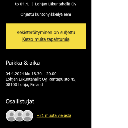
to 04.4.
  |  
Lohjan Liikuntahallit Oy
Ohjattu kuntonyrkkeilytreeni
Rekisteröityminen on suljettu
Katso muita tapahtumia
Paikka & aika
04.4.2024 klo 18.30 – 20.00
Lohjan Liikuntahallit Oy, Rantapuisto 45,
08100 Lohja, Finland
Osallistujat
+21 muuta vierasta