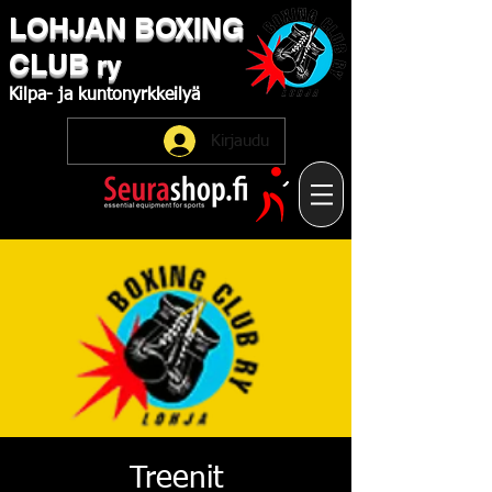
LOHJAN
​BOXING
CLUB
ry
Kilpa-
ja
kuntonyrkkeilyä
Kirjaudu
Treenit