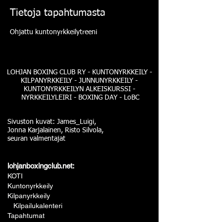
Tietoja tapahtumasta
Ohjattu kuntonyrkkeilytreeni
LOHJAN BOXING CLUB RY - KUNTONYRKKEILY -
KILPANYRKKEILY - JUNNUNYRKKEILY -
KUNTONYRKKEILYN ALKEISKURSSI -
NYRKKEILYLEIRI - BOXING DAY - LoBC
Sivuston kuvat: James_Luigi,
Jonna Karjalainen, Risto Silvola,
seuran valmentajat
lohjanboxingclub.net:
KOTI
Kuntonyrkkeily
Kilpanyrkkeily
Kilpailukalenteri
Tapahtumat