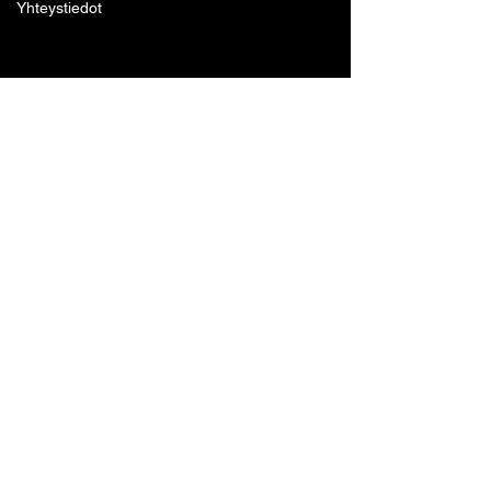
Yhteystiedot
Lohjan Boxing Club ry
Tennari