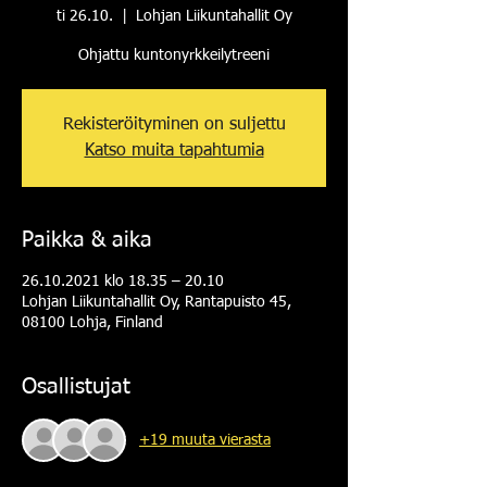
ti 26.10.
  |  
Lohjan Liikuntahallit Oy
Ohjattu kuntonyrkkeilytreeni
Rekisteröityminen on suljettu
Katso muita tapahtumia
Paikka & aika
26.10.2021 klo 18.35 – 20.10
Lohjan Liikuntahallit Oy, Rantapuisto 45,
08100 Lohja, Finland
Osallistujat
+19 muuta vierasta