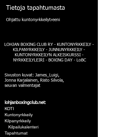
Tietoja tapahtumasta
Ohjattu kuntonyrkkeilytreeni
LOHJAN BOXING CLUB RY - KUNTONYRKKEILY -
KILPANYRKKEILY - JUNNUNYRKKEILY -
KUNTONYRKKEILYN ALKEISKURSSI -
NYRKKEILYLEIRI - BOXING DAY - LoBC
Sivuston kuvat: James_Luigi,
Jonna Karjalainen, Risto Silvola,
seuran valmentajat
lohjanboxingclub.net:
KOTI
Kuntonyrkkeily
Kilpanyrkkeily
Kilpailukalenteri
Tapahtumat