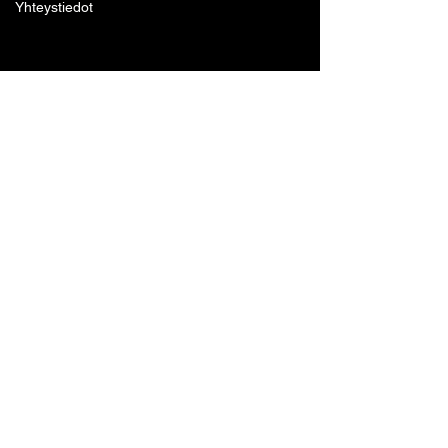
Yhteystiedot
Lohjan Boxing Club ry
Tennari