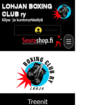
LOHJAN
​BOXING
CLUB
ry
Kilpa-
ja
kuntonyrkkeilyä
Kirjaudu
Treenit