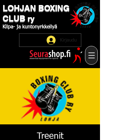
LOHJAN
​BOXING
CLUB
ry
Kilpa-
ja
kuntonyrkkeilyä
Kirjaudu
Treenit