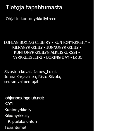
Tietoja tapahtumasta
Ohjattu kuntonyrkkeilytreeni
LOHJAN BOXING CLUB RY - KUNTONYRKKEILY -
KILPANYRKKEILY - JUNNUNYRKKEILY -
KUNTONYRKKEILYN ALKEISKURSSI -
NYRKKEILYLEIRI - BOXING DAY - LoBC
Sivuston kuvat: James_Luigi,
Jonna Karjalainen, Risto Silvola,
seuran valmentajat
lohjanboxingclub.net:
KOTI
Kuntonyrkkeily
Kilpanyrkkeily
Kilpailukalenteri
Tapahtumat