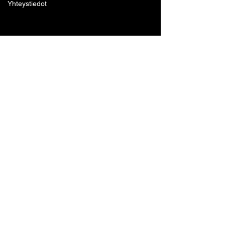
Yhteystiedot
Lohjan Boxing Club ry
Tennari