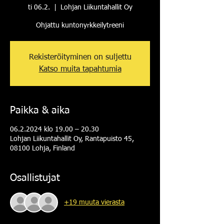
ti 06.2.
  |  
Lohjan Liikuntahallit Oy
Ohjattu kuntonyrkkeilytreeni
Rekisteröityminen on suljettu
Katso muita tapahtumia
Paikka & aika
06.2.2024 klo 19.00 – 20.30
Lohjan Liikuntahallit Oy, Rantapuisto 45,
08100 Lohja, Finland
Osallistujat
+19 muuta vierasta