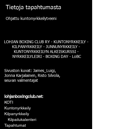
Tietoja tapahtumasta
Ohjattu kuntonyrkkeilytreeni
LOHJAN BOXING CLUB RY - KUNTONYRKKEILY -
KILPANYRKKEILY - JUNNUNYRKKEILY -
KUNTONYRKKEILYN ALKEISKURSSI -
NYRKKEILYLEIRI - BOXING DAY - LoBC
Sivuston kuvat: James_Luigi,
Jonna Karjalainen, Risto Silvola,
seuran valmentajat
lohjanboxingclub.net:
KOTI
Kuntonyrkkeily
Kilpanyrkkeily
Kilpailukalenteri
Tapahtumat