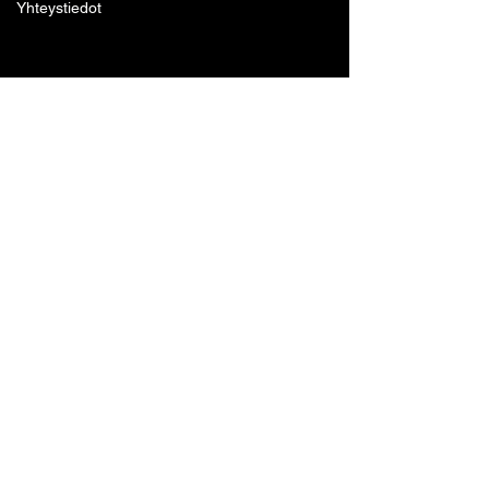
Yhteystiedot
Lohjan Boxing Club ry
Tennari