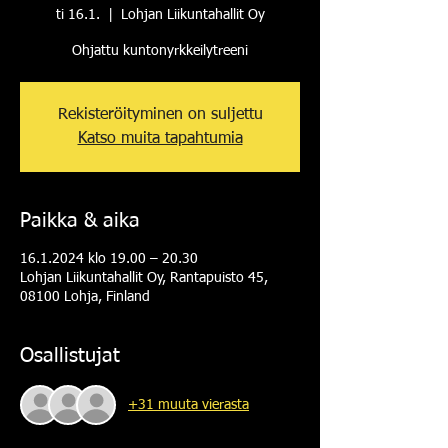
ti 16.1.
  |  
Lohjan Liikuntahallit Oy
Ohjattu kuntonyrkkeilytreeni
Rekisteröityminen on suljettu
Katso muita tapahtumia
Paikka & aika
16.1.2024 klo 19.00 – 20.30
Lohjan Liikuntahallit Oy, Rantapuisto 45,
08100 Lohja, Finland
Osallistujat
+31 muuta vierasta