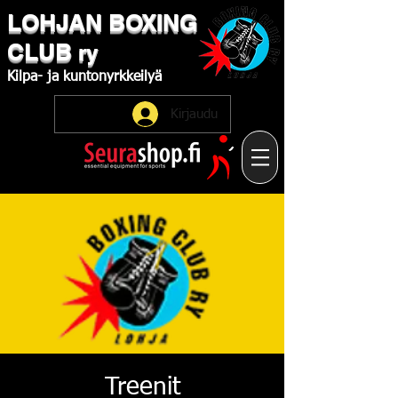
LOHJAN
​BOXING
CLUB
ry
Kilpa-
ja
kuntonyrkkeilyä
Kirjaudu
Treenit