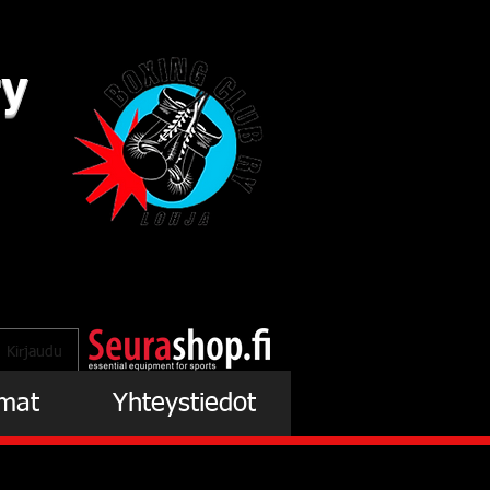
ry
Kirjaudu
mat
Yhteystiedot