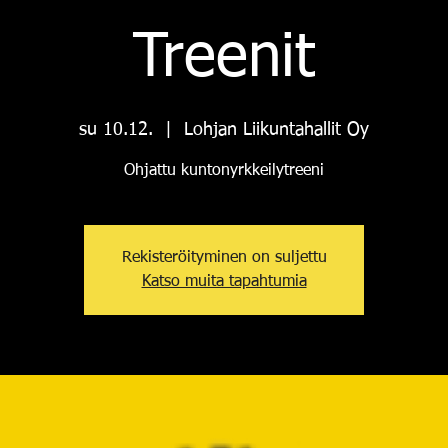
Treenit
su 10.12.
  |  
Lohjan Liikuntahallit Oy
Ohjattu kuntonyrkkeilytreeni
Rekisteröityminen on suljettu
Katso muita tapahtumia