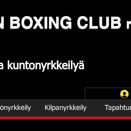
N
​BOXING CLUB
ja
kuntonyrkkeilyä
onyrkkeily
Kilpanyrkkeily
Tapahtu