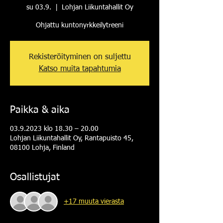
su 03.9.
  |  
Lohjan Liikuntahallit Oy
Ohjattu kuntonyrkkeilytreeni
Rekisteröityminen on suljettu
Katso muita tapahtumia
Paikka & aika
03.9.2023 klo 18.30 – 20.00
Lohjan Liikuntahallit Oy, Rantapuisto 45,
08100 Lohja, Finland
Osallistujat
+17 muuta vierasta