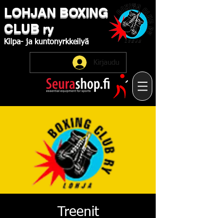
LOHJAN
​BOXING
CLUB
ry
Kilpa-
ja
kuntonyrkkeilyä
Kirjaudu
Treenit