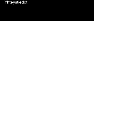
Yhteystiedot
Lohjan Boxing Club ry
Tennari