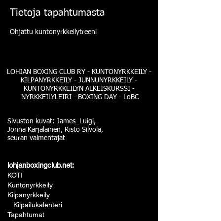
Tietoja tapahtumasta
Ohjattu kuntonyrkkeilytreeni
LOHJAN BOXING CLUB RY - KUNTONYRKKEILY -
KILPANYRKKEILY - JUNNUNYRKKEILY -
KUNTONYRKKEILYN ALKEISKURSSI -
NYRKKEILYLEIRI - BOXING DAY - LoBC
Sivuston kuvat: James_Luigi,
Jonna Karjalainen, Risto Silvola,
seuran valmentajat
lohjanboxingclub.net:
KOTI
Kuntonyrkkeily
Kilpanyrkkeily
Kilpailukalenteri
Tapahtumat