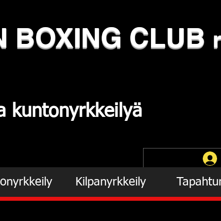
N
​BOXING CLUB
ja
kuntonyrkkeilyä
onyrkkeily
Kilpanyrkkeily
Tapahtu