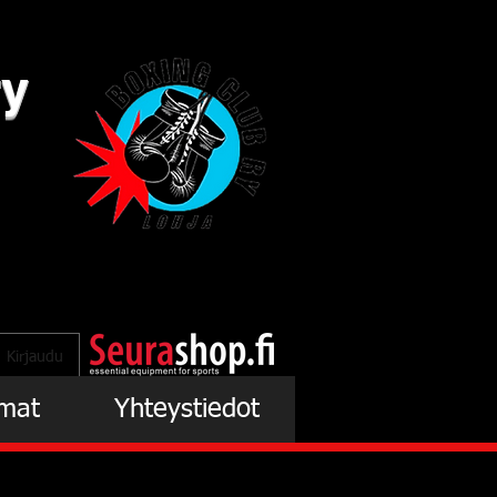
ry
Kirjaudu
mat
Yhteystiedot