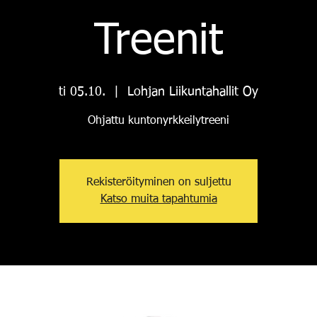
Treenit
ti 05.10.
  |  
Lohjan Liikuntahallit Oy
Ohjattu kuntonyrkkeilytreeni
Rekisteröityminen on suljettu
Katso muita tapahtumia