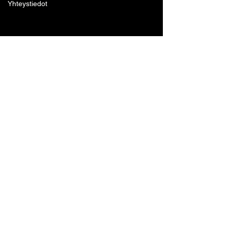
Yhteystiedot
Lohjan Boxing Club ry
Tennari