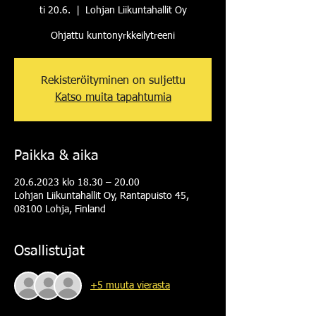
ti 20.6.
  |  
Lohjan Liikuntahallit Oy
Ohjattu kuntonyrkkeilytreeni
Rekisteröityminen on suljettu
Katso muita tapahtumia
Paikka & aika
20.6.2023 klo 18.30 – 20.00
Lohjan Liikuntahallit Oy, Rantapuisto 45,
08100 Lohja, Finland
Osallistujat
+5 muuta vierasta