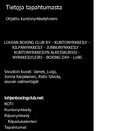
Tietoja tapahtumasta
Ohjattu kuntonyrkkeilytreeni
LOHJAN BOXING CLUB RY - KUNTONYRKKEILY -
KILPANYRKKEILY - JUNNUNYRKKEILY -
KUNTONYRKKEILYN ALKEISKURSSI -
NYRKKEILYLEIRI - BOXING DAY - LoBC
Sivuston kuvat: James_Luigi,
Jonna Karjalainen, Risto Silvola,
seuran valmentajat
lohjanboxingclub.net:
KOTI
Kuntonyrkkeily
Kilpanyrkkeily
Kilpailukalenteri
Tapahtumat