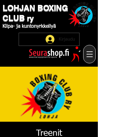
LOHJAN
​BOXING
CLUB
ry
Kilpa-
ja
kuntonyrkkeilyä
Kirjaudu
Treenit