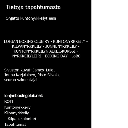
Tietoja tapahtumasta
Ohjattu kuntonyrkkeilytreeni
LOHJAN BOXING CLUB RY - KUNTONYRKKEILY -
KILPANYRKKEILY - JUNNUNYRKKEILY -
KUNTONYRKKEILYN ALKEISKURSSI -
NYRKKEILYLEIRI - BOXING DAY - LoBC
Sivuston kuvat: James_Luigi,
Jonna Karjalainen, Risto Silvola,
seuran valmentajat
lohjanboxingclub.net:
KOTI
Kuntonyrkkeily
Kilpanyrkkeily
Kilpailukalenteri
Tapahtumat