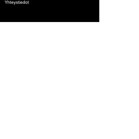
Yhteystiedot
Lohjan Boxing Club ry
Tennari