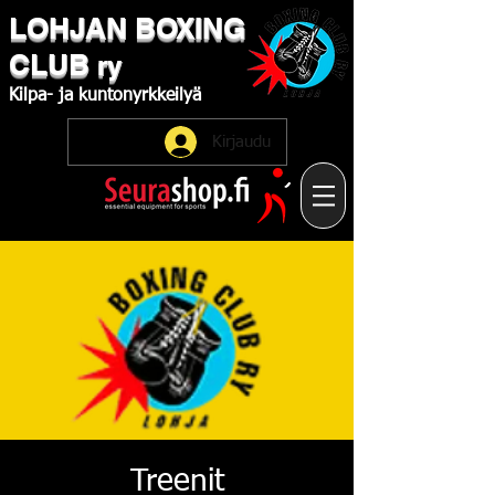
LOHJAN
​BOXING
CLUB
ry
Kilpa-
ja
kuntonyrkkeilyä
Kirjaudu
Treenit