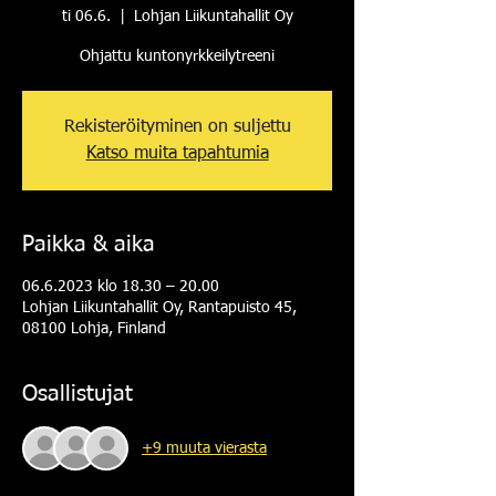
ti 06.6.
  |  
Lohjan Liikuntahallit Oy
Ohjattu kuntonyrkkeilytreeni
Rekisteröityminen on suljettu
Katso muita tapahtumia
Paikka & aika
06.6.2023 klo 18.30 – 20.00
Lohjan Liikuntahallit Oy, Rantapuisto 45,
08100 Lohja, Finland
Osallistujat
+9 muuta vierasta