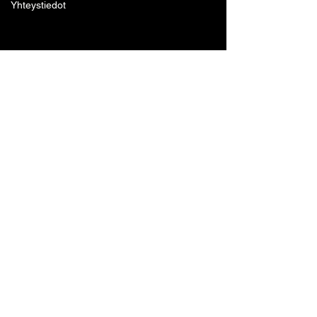
Yhteystiedot
Lohjan Boxing Club ry
Tennari