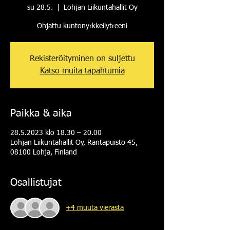
su 28.5.
  |  
Lohjan Liikuntahallit Oy
Ohjattu kuntonyrkkeilytreeni
Rekisteröityminen on suljettu
Katso muita tapahtumia
Paikka & aika
28.5.2023 klo 18.30 – 20.00
Lohjan Liikuntahallit Oy, Rantapuisto 45,
08100 Lohja, Finland
Osallistujat
+4 muuta vierasta