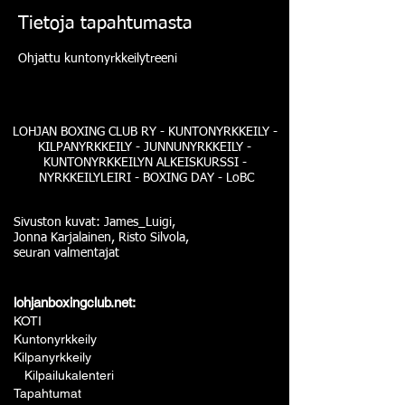
Tietoja tapahtumasta
Ohjattu kuntonyrkkeilytreeni
LOHJAN BOXING CLUB RY - KUNTONYRKKEILY -
KILPANYRKKEILY - JUNNUNYRKKEILY -
KUNTONYRKKEILYN ALKEISKURSSI -
NYRKKEILYLEIRI - BOXING DAY - LoBC
Sivuston kuvat: James_Luigi,
Jonna Karjalainen, Risto Silvola,
seuran valmentajat
lohjanboxingclub.net:
KOTI
Kuntonyrkkeily
Kilpanyrkkeily
Kilpailukalenteri
Tapahtumat