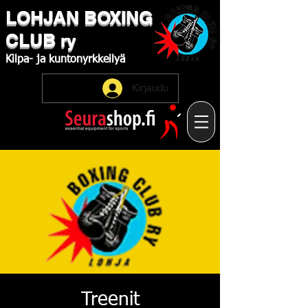
LOHJAN
​BOXING
CLUB
ry
Kilpa-
ja
kuntonyrkkeilyä
Kirjaudu
Treenit