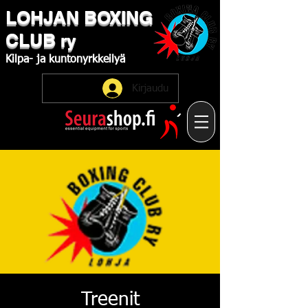
LOHJAN
​BOXING
CLUB
ry
Kilpa-
ja
kuntonyrkkeilyä
Kirjaudu
Treenit