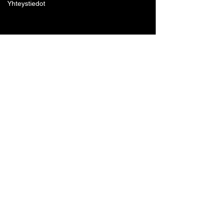
Yhteystiedot
Lohjan Boxing Club ry
Tennari