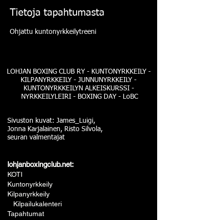
Tietoja tapahtumasta
Ohjattu kuntonyrkkeilytreeni
LOHJAN BOXING CLUB RY - KUNTONYRKKEILY -
KILPANYRKKEILY - JUNNUNYRKKEILY -
KUNTONYRKKEILYN ALKEISKURSSI -
NYRKKEILYLEIRI - BOXING DAY - LoBC
Sivuston kuvat: James_Luigi,
Jonna Karjalainen, Risto Silvola,
seuran valmentajat
lohjanboxingclub.net:
KOTI
Kuntonyrkkeily
Kilpanyrkkeily
Kilpailukalenteri
Tapahtumat