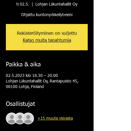
ti 02.5.
  |  
Lohjan Liikuntahallit Oy
Ohjattu kuntonyrkkeilytreeni
Rekisteröityminen on suljettu
Katso muita tapahtumia
Paikka & aika
02.5.2023 klo 18.30 – 20.00
Lohjan Liikuntahallit Oy, Rantapuisto 45,
08100 Lohja, Finland
Osallistujat
+15 muuta vierasta