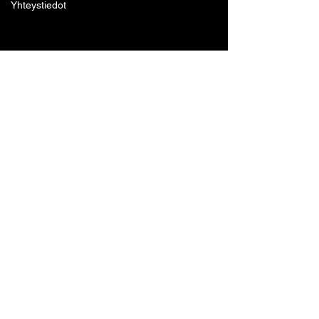
Yhteystiedot
Lohjan Boxing Club ry
Tennari