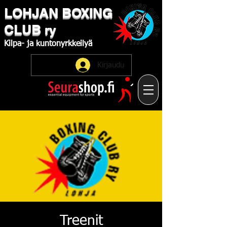
LOHJAN
​BOXING
CLUB
ry
Kilpa-
ja
kuntonyrkkeilyä
Kirjaudu
Treenit