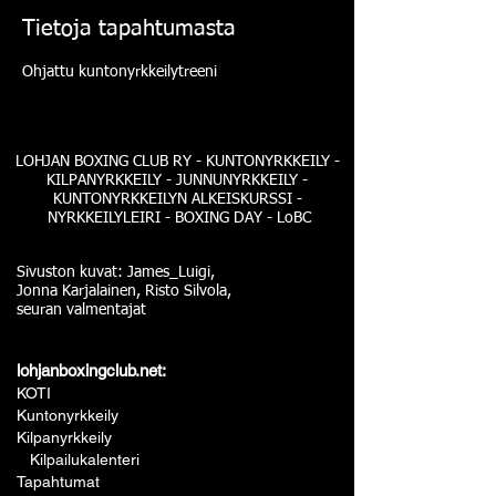
Tietoja tapahtumasta
Ohjattu kuntonyrkkeilytreeni
LOHJAN BOXING CLUB RY - KUNTONYRKKEILY -
KILPANYRKKEILY - JUNNUNYRKKEILY -
KUNTONYRKKEILYN ALKEISKURSSI -
NYRKKEILYLEIRI - BOXING DAY - LoBC
Sivuston kuvat: James_Luigi,
Jonna Karjalainen, Risto Silvola,
seuran valmentajat
lohjanboxingclub.net:
KOTI
Kuntonyrkkeily
Kilpanyrkkeily
Kilpailukalenteri
Tapahtumat