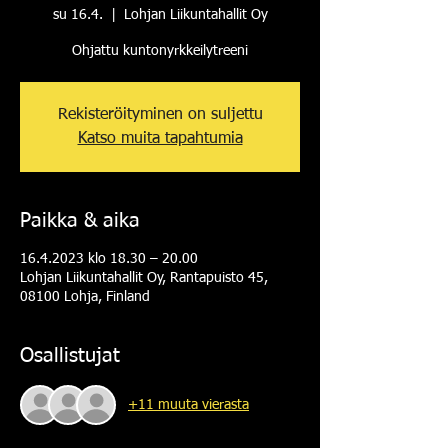
su 16.4.
  |  
Lohjan Liikuntahallit Oy
Ohjattu kuntonyrkkeilytreeni
Rekisteröityminen on suljettu
Katso muita tapahtumia
Paikka & aika
16.4.2023 klo 18.30 – 20.00
Lohjan Liikuntahallit Oy, Rantapuisto 45,
08100 Lohja, Finland
Osallistujat
+11 muuta vierasta