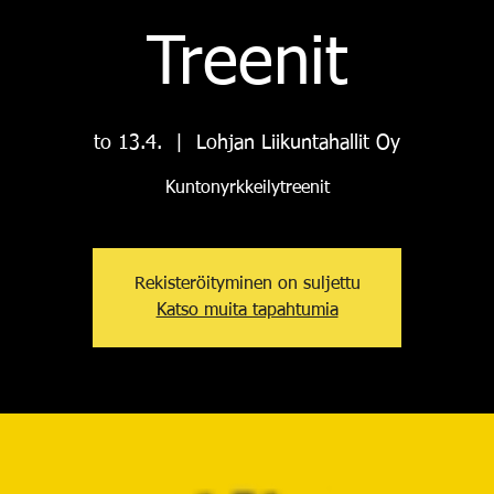
Treenit
to 13.4.
  |  
Lohjan Liikuntahallit Oy
Kuntonyrkkeilytreenit
Rekisteröityminen on suljettu
Katso muita tapahtumia