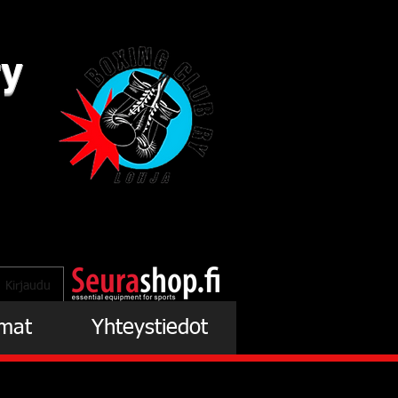
ry
Kirjaudu
mat
Yhteystiedot