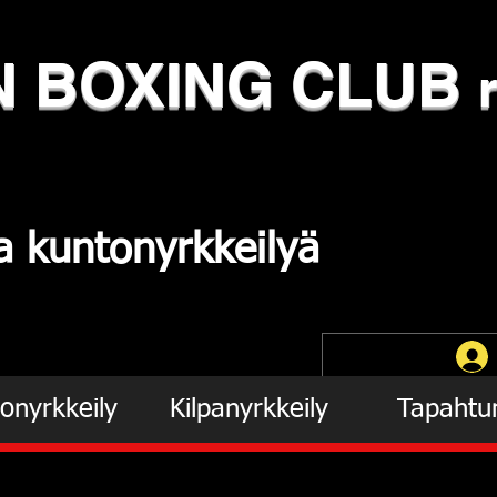
N
​BOXING CLUB
ja
kuntonyrkkeilyä
onyrkkeily
Kilpanyrkkeily
Tapahtu