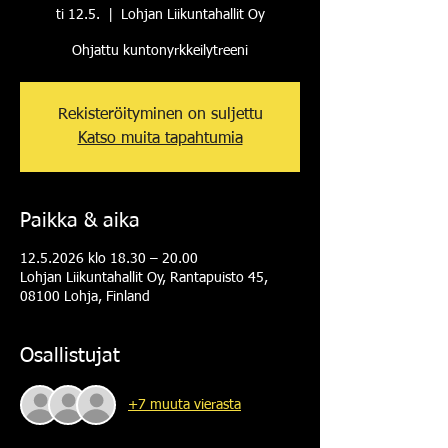
ti 12.5.
  |  
Lohjan Liikuntahallit Oy
Ohjattu kuntonyrkkeilytreeni
Rekisteröityminen on suljettu
Katso muita tapahtumia
Paikka & aika
12.5.2026 klo 18.30 – 20.00
Lohjan Liikuntahallit Oy, Rantapuisto 45,
08100 Lohja, Finland
Osallistujat
+7 muuta vierasta