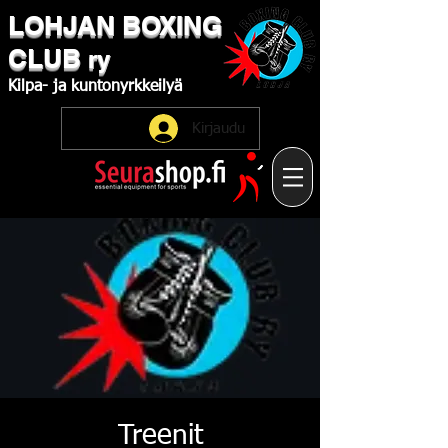
LOHJAN
​BOXING
CLUB
ry
Kilpa-
ja
kuntonyrkkeilyä
Kirjaudu
Treenit