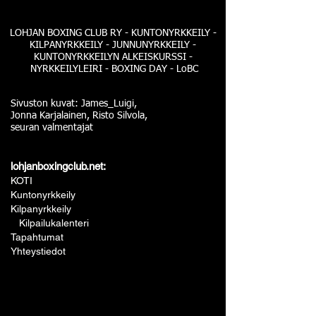
LOHJAN BOXING CLUB RY - KUNTONYRKKEILY -
KILPANYRKKEILY - JUNNUNYRKKEILY -
KUNTONYRKKEILYN ALKEISKURSSI -
NYRKKEILYLEIRI - BOXING DAY - LoBC
Sivuston kuvat: James_Luigi,
Jonna Karjalainen, Risto Silvola,
seuran valmentajat
lohjanboxingclub.net:
KOTI
Kuntonyrkkeily
Kilpanyrkkeily
Kilpailukalenteri
Tapahtumat
Yhteystiedot