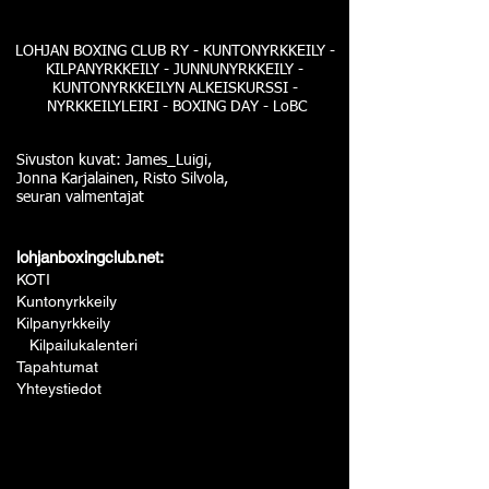
LOHJAN BOXING CLUB RY - KUNTONYRKKEILY -
KILPANYRKKEILY - JUNNUNYRKKEILY -
KUNTONYRKKEILYN ALKEISKURSSI -
NYRKKEILYLEIRI - BOXING DAY - LoBC
Sivuston kuvat: James_Luigi,
Jonna Karjalainen, Risto Silvola,
seuran valmentajat
lohjanboxingclub.net:
KOTI
Kuntonyrkkeily
Kilpanyrkkeily
Kilpailukalenteri
Tapahtumat
Yhteystiedot