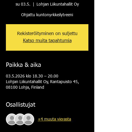
su 03.5.
  |  
Lohjan Liikuntahallit Oy
Ohjattu kuntonyrkkeilytreeni
Rekisteröityminen on suljettu
Katso muita tapahtumia
Paikka & aika
03.5.2026 klo 18.30 – 20.00
Lohjan Liikuntahallit Oy, Rantapuisto 45,
08100 Lohja, Finland
Osallistujat
+4 muuta vierasta