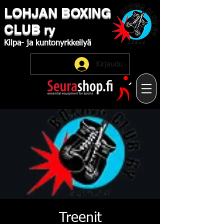
LOHJAN
​BOXING
CLUB
ry
Kilpa-
ja
kuntonyrkkeilyä
Kirjaudu
Treenit