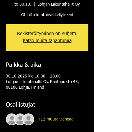
to 30.10.
  |  
Lohjan Liikuntahallit Oy
Ohjattu kuntonyrkkeilytreeni
Rekisteröityminen on suljettu
Katso muita tapahtumia
Paikka & aika
30.10.2025 klo 18.30 – 20.00
Lohjan Liikuntahallit Oy, Rantapuisto 45,
08100 Lohja, Finland
Osallistujat
+12 muuta vierasta