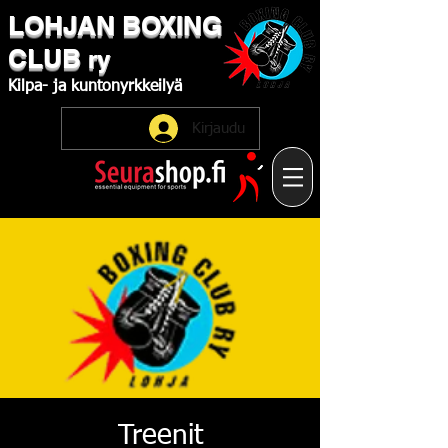
LOHJAN
​BOXING
CLUB
ry
Kilpa-
ja
kuntonyrkkeilyä
Kirjaudu
Treenit