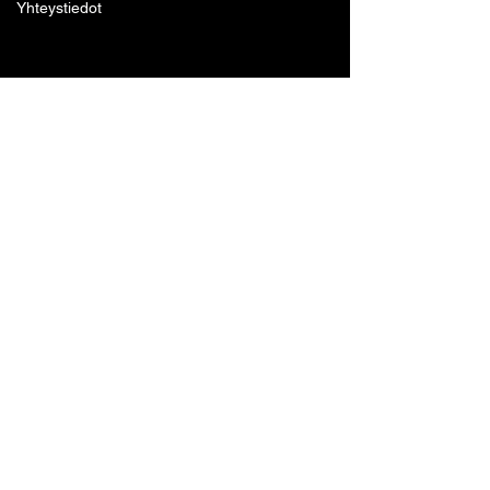
Yhteystiedot
Lohjan Boxing Club ry
Tennari