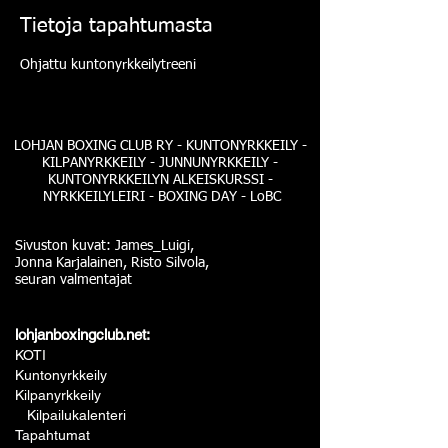
Tietoja tapahtumasta
Ohjattu kuntonyrkkeilytreeni
LOHJAN BOXING CLUB RY - KUNTONYRKKEILY -
KILPANYRKKEILY - JUNNUNYRKKEILY -
KUNTONYRKKEILYN ALKEISKURSSI -
NYRKKEILYLEIRI - BOXING DAY - LoBC
Sivuston kuvat: James_Luigi,
Jonna Karjalainen, Risto Silvola,
seuran valmentajat
lohjanboxingclub.net:
KOTI
Kuntonyrkkeily
Kilpanyrkkeily
Kilpailukalenteri
Tapahtumat