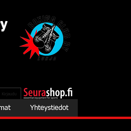
ry
Kirjaudu
mat
Yhteystiedot