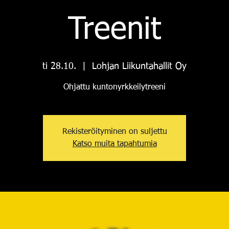
Treenit
ti 28.10.
  |  
Lohjan Liikuntahallit Oy
Ohjattu kuntonyrkkeilytreeni
Rekisteröityminen on suljettu
Katso muita tapahtumia