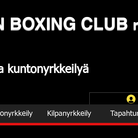
N
​BOXING CLUB
ja
kuntonyrkkeilyä
onyrkkeily
Kilpanyrkkeily
Tapahtu