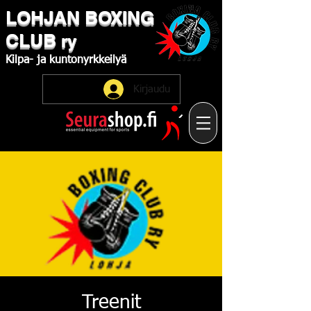
LOHJAN
​BOXING
CLUB
ry
Kilpa-
ja
kuntonyrkkeilyä
Kirjaudu
Treenit