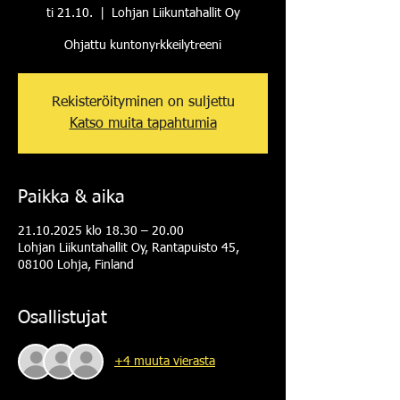
ti 21.10.
  |  
Lohjan Liikuntahallit Oy
Ohjattu kuntonyrkkeilytreeni
Rekisteröityminen on suljettu
Katso muita tapahtumia
Paikka & aika
21.10.2025 klo 18.30 – 20.00
Lohjan Liikuntahallit Oy, Rantapuisto 45,
08100 Lohja, Finland
Osallistujat
+4 muuta vierasta