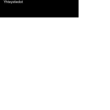
Yhteystiedot
Lohjan Boxing Club ry
Tennari