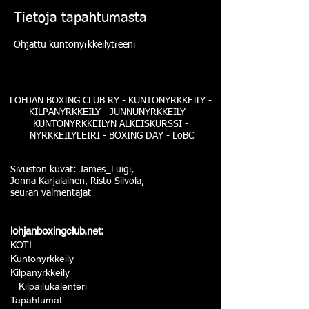
Tietoja tapahtumasta
Ohjattu kuntonyrkkeilytreeni
LOHJAN BOXING CLUB RY - KUNTONYRKKEILY -
KILPANYRKKEILY - JUNNUNYRKKEILY -
KUNTONYRKKEILYN ALKEISKURSSI -
NYRKKEILYLEIRI - BOXING DAY - LoBC
Sivuston kuvat: James_Luigi,
Jonna Karjalainen, Risto Silvola,
seuran valmentajat
lohjanboxingclub.net:
KOTI
Kuntonyrkkeily
Kilpanyrkkeily
Kilpailukalenteri
Tapahtumat