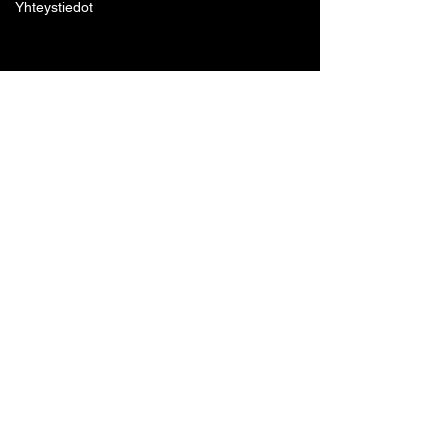
Yhteystiedot
Lohjan Boxing Club ry
Tennari