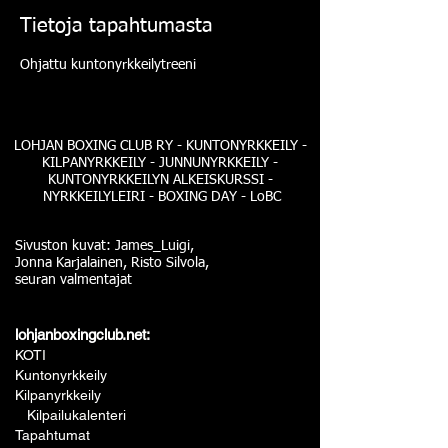
Tietoja tapahtumasta
Ohjattu kuntonyrkkeilytreeni
LOHJAN BOXING CLUB RY - KUNTONYRKKEILY -
KILPANYRKKEILY - JUNNUNYRKKEILY -
KUNTONYRKKEILYN ALKEISKURSSI -
NYRKKEILYLEIRI - BOXING DAY - LoBC
Sivuston kuvat: James_Luigi,
Jonna Karjalainen, Risto Silvola,
seuran valmentajat
lohjanboxingclub.net:
KOTI
Kuntonyrkkeily
Kilpanyrkkeily
Kilpailukalenteri
Tapahtumat