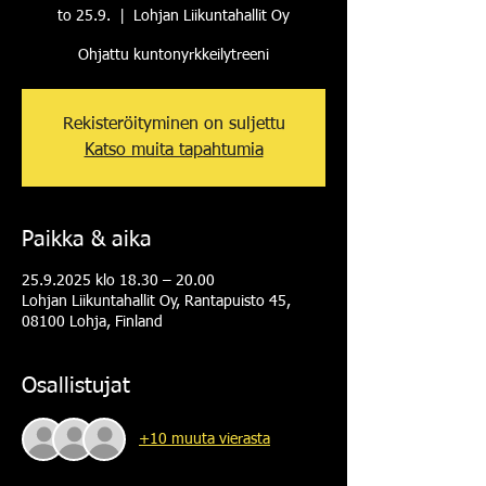
to 25.9.
  |  
Lohjan Liikuntahallit Oy
Ohjattu kuntonyrkkeilytreeni
Rekisteröityminen on suljettu
Katso muita tapahtumia
Paikka & aika
25.9.2025 klo 18.30 – 20.00
Lohjan Liikuntahallit Oy, Rantapuisto 45,
08100 Lohja, Finland
Osallistujat
+10 muuta vierasta