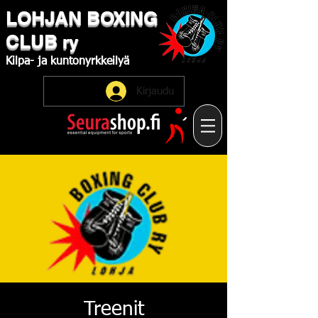
LOHJAN
​BOXING
CLUB
ry
Kilpa-
ja
kuntonyrkkeilyä
Kirjaudu
Treenit