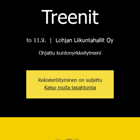
Treenit
to 11.9.
  |  
Lohjan Liikuntahallit Oy
Ohjattu kuntonyrkkeilytreeni
Rekisteröityminen on suljettu
Katso muita tapahtumia