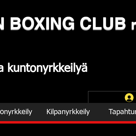
N
​BOXING CLUB
ja
kuntonyrkkeilyä
onyrkkeily
Kilpanyrkkeily
Tapahtu