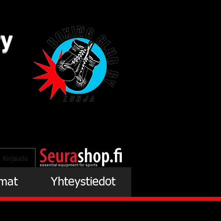
ry
Kirjaudu
mat
Yhteystiedot