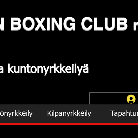
N
​BOXING CLUB
ja
kuntonyrkkeilyä
onyrkkeily
Kilpanyrkkeily
Tapahtu