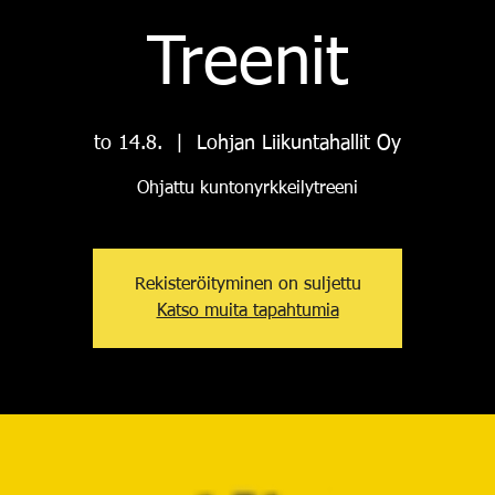
Treenit
to 14.8.
  |  
Lohjan Liikuntahallit Oy
Ohjattu kuntonyrkkeilytreeni
Rekisteröityminen on suljettu
Katso muita tapahtumia