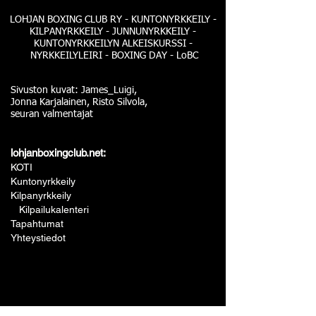
LOHJAN BOXING CLUB RY - KUNTONYRKKEILY -
KILPANYRKKEILY - JUNNUNYRKKEILY -
KUNTONYRKKEILYN ALKEISKURSSI -
NYRKKEILYLEIRI - BOXING DAY - LoBC
Sivuston kuvat: James_Luigi,
Jonna Karjalainen, Risto Silvola,
seuran valmentajat
lohjanboxingclub.net:
KOTI
Kuntonyrkkeily
Kilpanyrkkeily
Kilpailukalenteri
Tapahtumat
Yhteystiedot