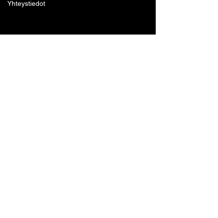
Yhteystiedot
Lohjan Boxing Club ry
Tennari