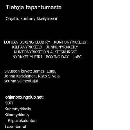
Tietoja tapahtumasta
Ohjattu kuntonyrkkeilytreeni
LOHJAN BOXING CLUB RY - KUNTONYRKKEILY -
KILPANYRKKEILY - JUNNUNYRKKEILY -
KUNTONYRKKEILYN ALKEISKURSSI -
NYRKKEILYLEIRI - BOXING DAY - LoBC
Sivuston kuvat: James_Luigi,
Jonna Karjalainen, Risto Silvola,
seuran valmentajat
lohjanboxingclub.net:
KOTI
Kuntonyrkkeily
Kilpanyrkkeily
Kilpailukalenteri
Tapahtumat