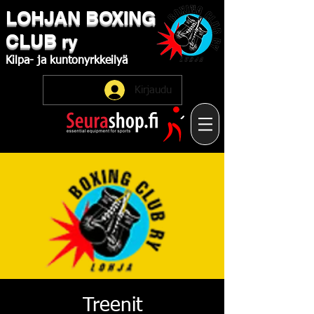
LOHJAN
​BOXING
CLUB
ry
Kilpa-
ja
kuntonyrkkeilyä
Kirjaudu
Treenit