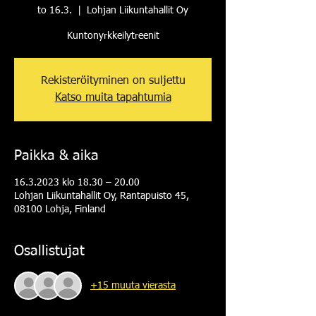
to 16.3.
  |  
Lohjan Liikuntahallit Oy
Kuntonyrkkeilytreenit
Rekisteröityminen on suljettu
Katso muita tapahtumia
Paikka & aika
16.3.2023 klo 18.30 – 20.00
Lohjan Liikuntahallit Oy, Rantapuisto 45,
08100 Lohja, Finland
Osallistujat
+15 muuta vierasta