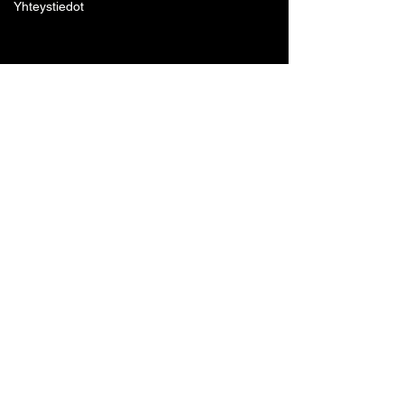
Yhteystiedot
Lohjan Boxing Club ry
Tennari