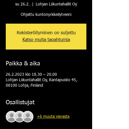
su 26.2.
  |  
Lohjan Liikuntahallit Oy
Ohjattu kuntonyrkkeilytreeni
Rekisteröityminen on suljettu
Katso muita tapahtumia
Paikka & aika
26.2.2023 klo 18.30 – 20.00
Lohjan Liikuntahallit Oy, Rantapuisto 45,
08100 Lohja, Finland
Osallistujat
+6 muuta vierasta