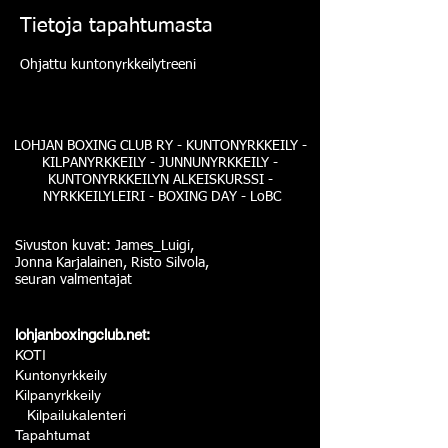
Tietoja tapahtumasta
Ohjattu kuntonyrkkeilytreeni
LOHJAN BOXING CLUB RY - KUNTONYRKKEILY -
KILPANYRKKEILY - JUNNUNYRKKEILY -
KUNTONYRKKEILYN ALKEISKURSSI -
NYRKKEILYLEIRI - BOXING DAY - LoBC
Sivuston kuvat: James_Luigi,
Jonna Karjalainen, Risto Silvola,
seuran valmentajat
lohjanboxingclub.net:
KOTI
Kuntonyrkkeily
Kilpanyrkkeily
Kilpailukalenteri
Tapahtumat