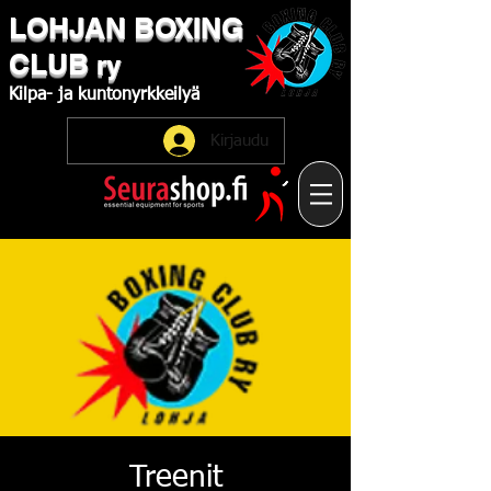
LOHJAN
​BOXING
CLUB
ry
Kilpa-
ja
kuntonyrkkeilyä
Kirjaudu
Treenit