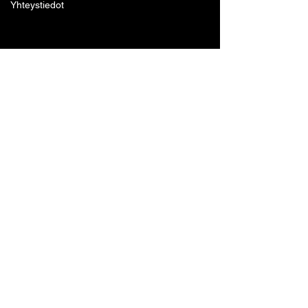
Yhteystiedot
Lohjan Boxing Club ry
Tennari