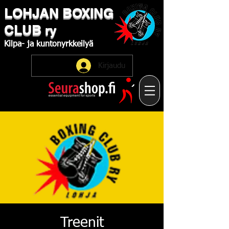
LOHJAN
​BOXING
CLUB
ry
Kilpa-
ja
kuntonyrkkeilyä
Kirjaudu
Treenit