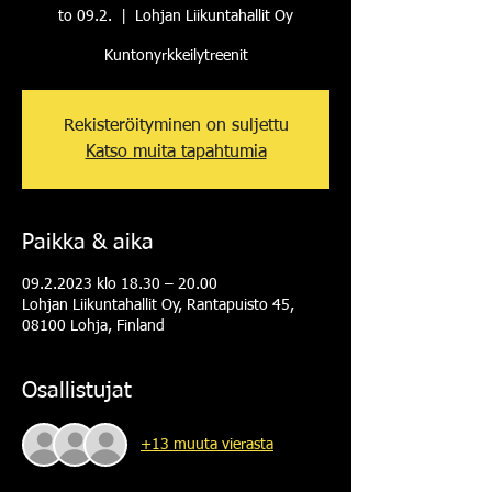
to 09.2.
  |  
Lohjan Liikuntahallit Oy
Kuntonyrkkeilytreenit
Rekisteröityminen on suljettu
Katso muita tapahtumia
Paikka & aika
09.2.2023 klo 18.30 – 20.00
Lohjan Liikuntahallit Oy, Rantapuisto 45,
08100 Lohja, Finland
Osallistujat
+13 muuta vierasta