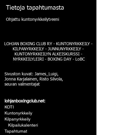
Tietoja tapahtumasta
Ohjattu kuntonyrkkeilytreeni
LOHJAN BOXING CLUB RY - KUNTONYRKKEILY -
KILPANYRKKEILY - JUNNUNYRKKEILY -
KUNTONYRKKEILYN ALKEISKURSSI -
NYRKKEILYLEIRI - BOXING DAY - LoBC
Sivuston kuvat: James_Luigi,
Jonna Karjalainen, Risto Silvola,
seuran valmentajat
lohjanboxingclub.net:
KOTI
Kuntonyrkkeily
Kilpanyrkkeily
Kilpailukalenteri
Tapahtumat